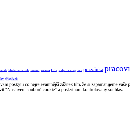
pracovn
pozvánka
riends
hledáme učitele
inzerát
kariéra
kids
podpora integrace
ský příspěvek
 poskytli co nejrelevantnější zážitek tím, že si zapamatujeme vaše pr
it "Nastavení souborů cookie" a poskytnout kontrolovaný souhlas.