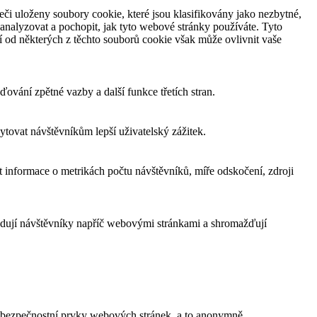
či uloženy soubory cookie, které jsou klasifikovány jako nezbytné,
analyzovat a pochopit, jak tyto webové stránky používáte. Tyto
í od některých z těchto souborů cookie však může ovlivnit vaše
ování zpětné vazby a další funkce třetích stran.
tovat návštěvníkům lepší uživatelský zážitek.
 informace o metrikách počtu návštěvníků, míře odskočení, zdroji
edují návštěvníky napříč webovými stránkami a shromažďují
a bezpečnostní prvky webových stránek, a to anonymně.