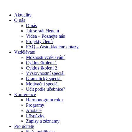
Aktuality
O nás
O nás
Jak se stát členem
Videa – Poznejte nás
Projekty členů
FAQ – často kladené dotazy
Vzdělávání
Možnosti vzdělávání
Cyklus školení 1
Cyklus školení 2
Výslovnostní speciál
Gramatický speciál
Motivační speciál
Učit podle učebnice?
Konference
Harmonogram roku
Programy
Anotace
Příspěvky
Zápisy a záznamy
Pro učitele
Naše publikace