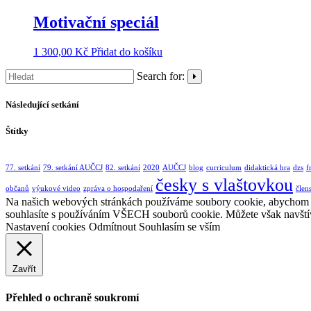
Motivační speciál
1 300,00
Kč
Přidat do košíku
Search for:
Následující setkání
Štítky
77. setkání
79. setkání AUČCJ
82. setkání
2020
AUČCJ
blog
curriculum
didaktická hra
dzs
f
česky s vlaštovkou
občanů
výukové video
zpráva o hospodaření
člen
Na našich webových stránkách používáme soubory cookie, abychom vám
souhlasíte s používáním VŠECH souborů cookie. Můžete však navštív
Nastavení cookies
Odmítnout
Souhlasím se vším
Zavřít
Přehled o ochraně soukromí