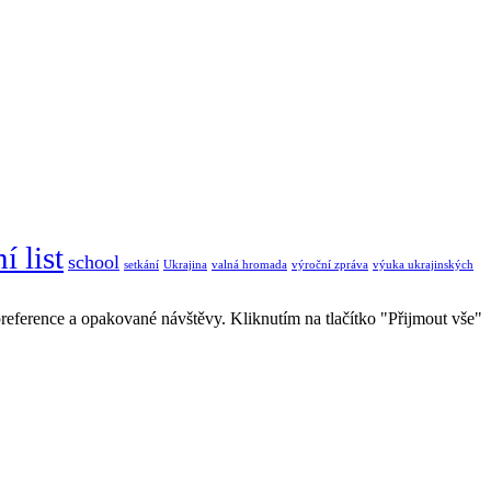
í list
school
setkání
Ukrajina
valná hromada
výroční zpráva
výuka ukrajinských
eference a opakované návštěvy. Kliknutím na tlačítko "Přijmout vše"