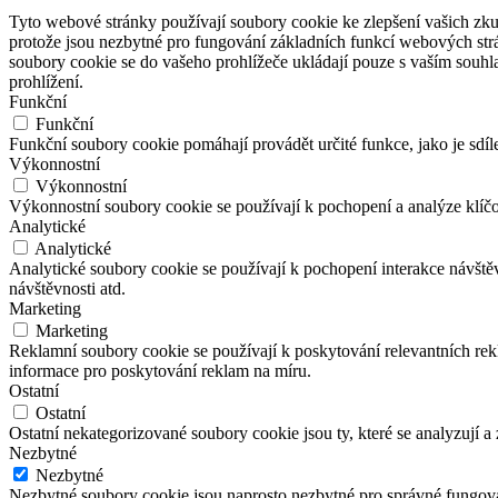
Tyto webové stránky používají soubory cookie ke zlepšení vašich zku
protože jsou nezbytné pro fungování základních funkcí webových strá
soubory cookie se do vašeho prohlížeče ukládají pouze s vaším souhl
prohlížení.
Funkční
Funkční
Funkční soubory cookie pomáhají provádět určité funkce, jako je sdíl
Výkonnostní
Výkonnostní
Výkonnostní soubory cookie se používají k pochopení a analýze klíč
Analytické
Analytické
Analytické soubory cookie se používají k pochopení interakce návšt
návštěvnosti atd.
Marketing
Marketing
Reklamní soubory cookie se používají k poskytování relevantních r
informace pro poskytování reklam na míru.
Ostatní
Ostatní
Ostatní nekategorizované soubory cookie jsou ty, které se analyzují a
Nezbytné
Nezbytné
Nezbytné soubory cookie jsou naprosto nezbytné pro správné fungová