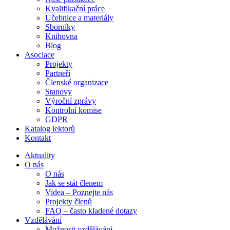
Kvalifikační práce
Učebnice a materiály
Sborníky
Knihovna
Blog
Asociace
Projekty
Partneři
Členské organizace
Stanovy
Výroční zprávy
Kontrolní komise
GDPR
Katalog lektorů
Kontakt
Aktuality
O nás
O nás
Jak se stát členem
Videa – Poznejte nás
Projekty členů
FAQ – často kladené dotazy
Vzdělávání
Možnosti vzdělávání