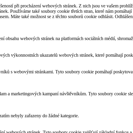
šeností při procházení webových stránek. Z nich jsou ve vašem prohlíže
nek. Používáme také soubory cookie třetích stran, které nám pomáhají 
asem. Máte také možnost se z těchto souborů cookie odhlásit. Odhlášen
ení obsahu webových stránek na platformách sociálních médií, shromažď
ových výkonnostních ukazatelů webových stránek, které pomáhají posky
ěvníků s webovými stránkami. Tyto soubory cookie pomáhají poskytovat
eklam a marketingových kampaní návštěvníkům. Tyto soubory cookie sl
 zatím nebyly zařazeny do žádné kategorie.
ní webových stránek. Tyto soubory cookie zajišťují základní funkce 