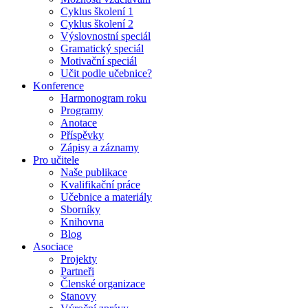
Cyklus školení 1
Cyklus školení 2
Výslovnostní speciál
Gramatický speciál
Motivační speciál
Učit podle učebnice?
Konference
Harmonogram roku
Programy
Anotace
Příspěvky
Zápisy a záznamy
Pro učitele
Naše publikace
Kvalifikační práce
Učebnice a materiály
Sborníky
Knihovna
Blog
Asociace
Projekty
Partneři
Členské organizace
Stanovy