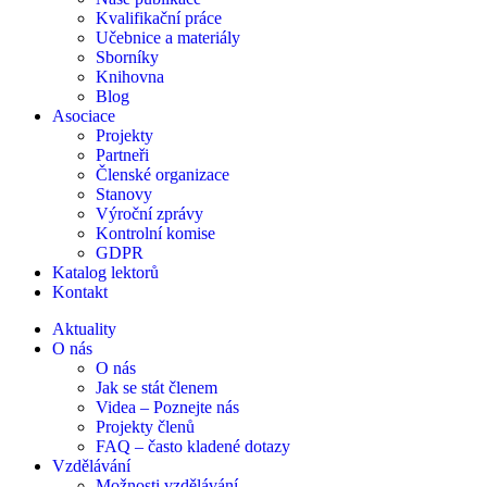
Kvalifikační práce
Učebnice a materiály
Sborníky
Knihovna
Blog
Asociace
Projekty
Partneři
Členské organizace
Stanovy
Výroční zprávy
Kontrolní komise
GDPR
Katalog lektorů
Kontakt
Aktuality
O nás
O nás
Jak se stát členem
Videa – Poznejte nás
Projekty členů
FAQ – často kladené dotazy
Vzdělávání
Možnosti vzdělávání