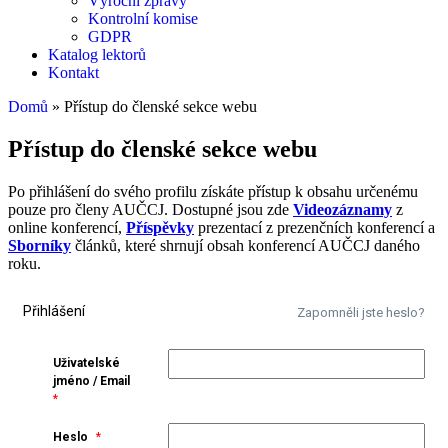
Výroční zprávy
Kontrolní komise
GDPR
Katalog lektorů
Kontakt
Domů
»
Přístup do členské sekce webu
Přístup do členské sekce webu
Po přihlášení do svého profilu získáte přístup k obsahu určenému
pouze pro členy AUČCJ. Dostupné jsou zde
Videozáznamy
z
online konferencí,
Příspěvky
prezentací z prezenčních konferencí a
Sborníky
článků, které shrnují obsah konferencí AUČCJ daného
roku.
Přihlášení
Zapomněli jste heslo?
Uživatelské
jméno / Email
*
Heslo
*