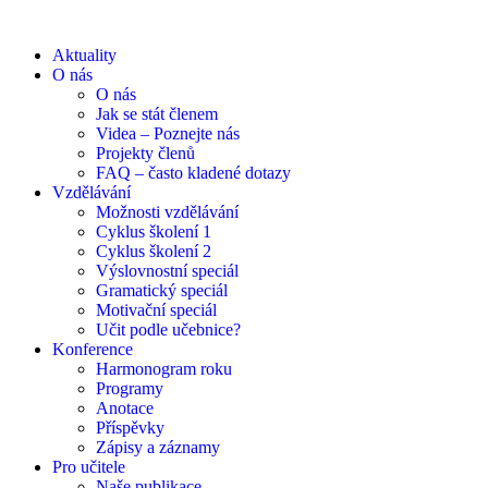
Aktuality
O nás
O nás
Jak se stát členem
Videa – Poznejte nás
Projekty členů
FAQ – často kladené dotazy
Vzdělávání
Možnosti vzdělávání
Cyklus školení 1
Cyklus školení 2
Výslovnostní speciál
Gramatický speciál
Motivační speciál
Učit podle učebnice?
Konference
Harmonogram roku
Programy
Anotace
Příspěvky
Zápisy a záznamy
Pro učitele
Naše publikace