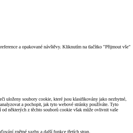
eference a opakované návštěvy. Kliknutím na tlačítko "Přijmout vše"
či uloženy soubory cookie, které jsou klasifikovány jako nezbytné,
analyzovat a pochopit, jak tyto webové stránky používáte. Tyto
í od některých z těchto souborů cookie však může ovlivnit vaše
ování zpětné vazby a další funkce třetích stran.