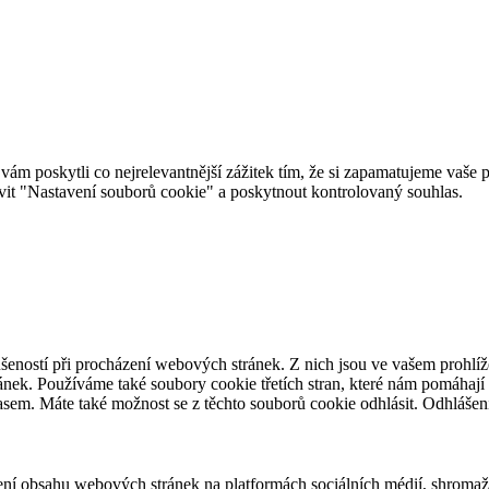
 poskytli co nejrelevantnější zážitek tím, že si zapamatujeme vaše pr
it "Nastavení souborů cookie" a poskytnout kontrolovaný souhlas.
šeností při procházení webových stránek. Z nich jsou ve vašem prohlíže
nek. Používáme také soubory cookie třetích stran, které nám pomáhají 
asem. Máte také možnost se z těchto souborů cookie odhlásit. Odhlášen
ení obsahu webových stránek na platformách sociálních médií, shromažď