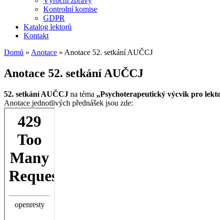
Výroční zprávy
Kontrolní komise
GDPR
Katalog lektorů
Kontakt
Domů
»
Anotace
»
Anotace 52. setkání AUČCJ
Anotace 52. setkání AUČCJ
52. setkání AUČCJ
na téma
„Psychoterapeutický výcvik pro lekt
Anotace jednotlivých přednášek jsou zde:
Skip
to
PDF
content