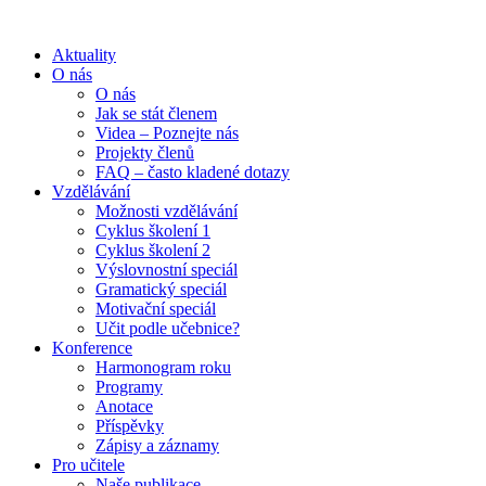
Aktuality
O nás
O nás
Jak se stát členem
Videa – Poznejte nás
Projekty členů
FAQ – často kladené dotazy
Vzdělávání
Možnosti vzdělávání
Cyklus školení 1
Cyklus školení 2
Výslovnostní speciál
Gramatický speciál
Motivační speciál
Učit podle učebnice?
Konference
Harmonogram roku
Programy
Anotace
Příspěvky
Zápisy a záznamy
Pro učitele
Naše publikace