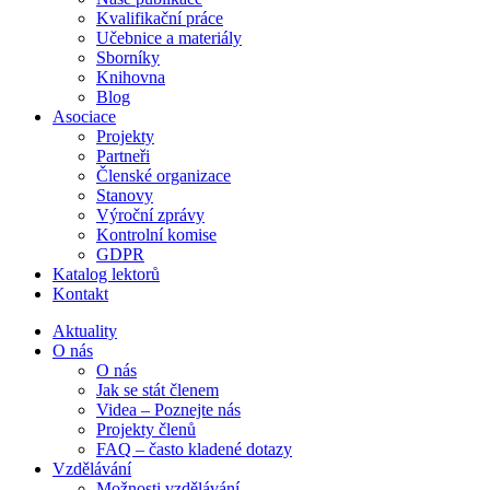
Kvalifikační práce
Učebnice a materiály
Sborníky
Knihovna
Blog
Asociace
Projekty
Partneři
Členské organizace
Stanovy
Výroční zprávy
Kontrolní komise
GDPR
Katalog lektorů
Kontakt
Aktuality
O nás
O nás
Jak se stát členem
Videa – Poznejte nás
Projekty členů
FAQ – často kladené dotazy
Vzdělávání
Možnosti vzdělávání