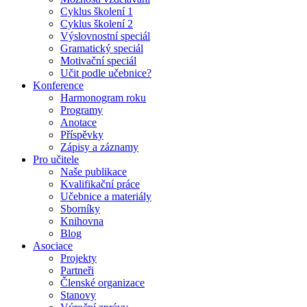
Cyklus školení 1
Cyklus školení 2
Výslovnostní speciál
Gramatický speciál
Motivační speciál
Učit podle učebnice?
Konference
Harmonogram roku
Programy
Anotace
Příspěvky
Zápisy a záznamy
Pro učitele
Naše publikace
Kvalifikační práce
Učebnice a materiály
Sborníky
Knihovna
Blog
Asociace
Projekty
Partneři
Členské organizace
Stanovy