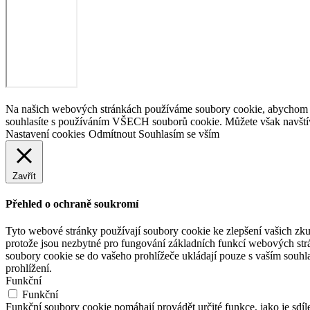
Na našich webových stránkách používáme soubory cookie, abychom vám
souhlasíte s používáním VŠECH souborů cookie. Můžete však navštív
Nastavení cookies
Odmítnout
Souhlasím se vším
Zavřít
Přehled o ochraně soukromí
Tyto webové stránky používají soubory cookie ke zlepšení vašich zku
protože jsou nezbytné pro fungování základních funkcí webových strá
soubory cookie se do vašeho prohlížeče ukládají pouze s vaším souhl
prohlížení.
Funkční
Funkční
Funkční soubory cookie pomáhají provádět určité funkce, jako je sdíl