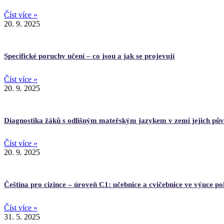
Číst více »
20. 9. 2025
Specifické poruchy učení – co jsou a jak se projevují
Číst více »
20. 9. 2025
Diagnostika žáků s odlišným mateřským jazykem v zemi jejich pů
Číst více »
20. 9. 2025
Čeština pro cizince – úroveň C1: učebnice a cvičebnice ve výuce po
Číst více »
31. 5. 2025