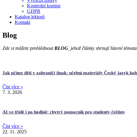
Výroční zprávy
Kontrolní komise
GDPR
Katalog lektorů
Kontakt
Blog
Zde si můžete prohlédnout
BLOG
, jehož články shrnují hlavní témata
Jak učíme děti v zahraničí jinak: učební materiály Český jazyk ko
Číst více »
7. 3. 2026
AI ve třídě i po hodině: chytrý pomocník pro studenty češtiny
Číst více »
22. 11. 2025