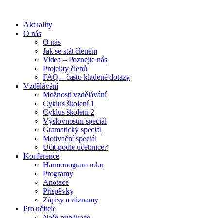
Aktuality
O nás
O nás
Jak se stát členem
Videa – Poznejte nás
Projekty členů
FAQ – často kladené dotazy
Vzdělávání
Možnosti vzdělávání
Cyklus školení 1
Cyklus školení 2
Výslovnostní speciál
Gramatický speciál
Motivační speciál
Učit podle učebnice?
Konference
Harmonogram roku
Programy
Anotace
Příspěvky
Zápisy a záznamy
Pro učitele
Naše publikace