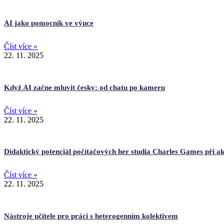
AI jako pomocník ve výuce
Číst více »
22. 11. 2025
Když AI začne mluvit česky: od chatu po kameru
Číst více »
22. 11. 2025
Didaktický potenciál počítačových her studia Charles Games při akv
Číst více »
22. 11. 2025
Nástroje učitele pro práci s heterogenním kolektivem