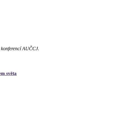
 konferencí
AUČCJ.
lem světa