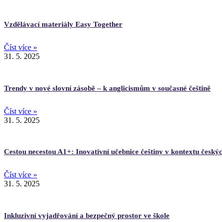
Vzdělávací materiály Easy Together
Číst více »
31. 5. 2025
Trendy v nové slovní zásobě – k anglicismům v současné češtině
Číst více »
31. 5. 2025
Cestou necestou A1+: Inovativní učebnice češtiny v kontextu českýc
Číst více »
31. 5. 2025
Inkluzivní vyjadřování a bezpečný prostor ve škole