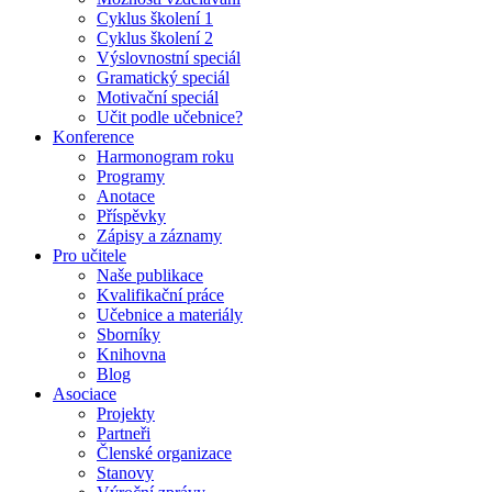
Cyklus školení 1
Cyklus školení 2
Výslovnostní speciál
Gramatický speciál
Motivační speciál
Učit podle učebnice?
Konference
Harmonogram roku
Programy
Anotace
Příspěvky
Zápisy a záznamy
Pro učitele
Naše publikace
Kvalifikační práce
Učebnice a materiály
Sborníky
Knihovna
Blog
Asociace
Projekty
Partneři
Členské organizace
Stanovy