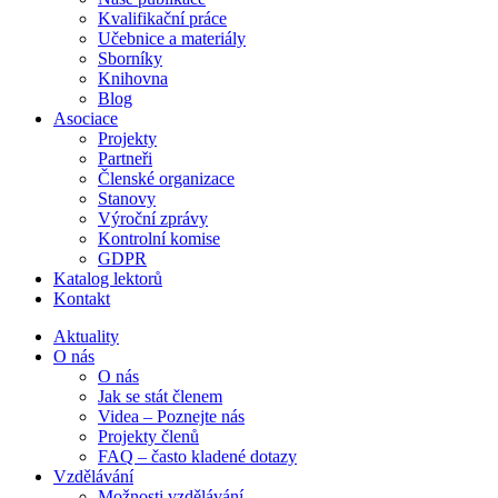
Kvalifikační práce
Učebnice a materiály
Sborníky
Knihovna
Blog
Asociace
Projekty
Partneři
Členské organizace
Stanovy
Výroční zprávy
Kontrolní komise
GDPR
Katalog lektorů
Kontakt
Aktuality
O nás
O nás
Jak se stát členem
Videa – Poznejte nás
Projekty členů
FAQ – často kladené dotazy
Vzdělávání
Možnosti vzdělávání