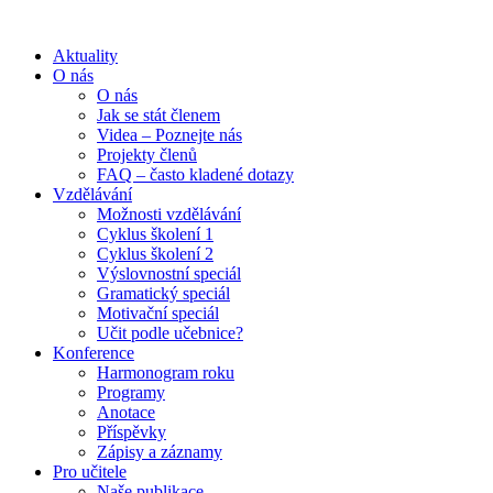
Aktuality
O nás
O nás
Jak se stát členem
Videa – Poznejte nás
Projekty členů
FAQ – často kladené dotazy
Vzdělávání
Možnosti vzdělávání
Cyklus školení 1
Cyklus školení 2
Výslovnostní speciál
Gramatický speciál
Motivační speciál
Učit podle učebnice?
Konference
Harmonogram roku
Programy
Anotace
Příspěvky
Zápisy a záznamy
Pro učitele
Naše publikace