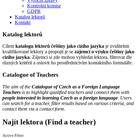
Výroční zprávy
Kontrolní komise
GDPR
Katalog lektorů
Kontakt
Katalog lektorů
Cílem
katalogu lektorů češtiny jako cizího jazyka
je zviditelnit
kvalifikované lektory a propojit je se
zájemci o výuku češtiny jako
cizího jazyka
. Zájemci si zde mohou vyhledat lektora, filtrovat dle
různých kritérií a oslovit ho prostřednictvím kontaktního formuláře.
Catalogue of Teachers
The aim of the
Catalogue of Czech as a Foreign Language
Teachers
is to highlight qualified teachers and connect them with
people interested in learning Czech as a foreign language
. Users
can search for a teacher, filter results based on various criteria, and
contact them via a contact form.
Najít lektora (Find a teacher)
Active Filter: