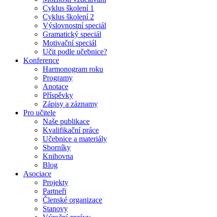
Cyklus školení 1
Cyklus školení 2
Výslovnostní speciál
Gramatický speciál
Motivační speciál
Učit podle učebnice?
Konference
Harmonogram roku
Programy
Anotace
Příspěvky
Zápisy a záznamy
Pro učitele
Naše publikace
Kvalifikační práce
Učebnice a materiály
Sborníky
Knihovna
Blog
Asociace
Projekty
Partneři
Členské organizace
Stanovy