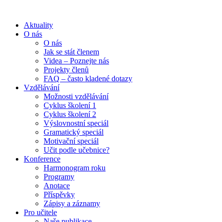
Aktuality
O nás
O nás
Jak se stát členem
Videa – Poznejte nás
Projekty členů
FAQ – často kladené dotazy
Vzdělávání
Možnosti vzdělávání
Cyklus školení 1
Cyklus školení 2
Výslovnostní speciál
Gramatický speciál
Motivační speciál
Učit podle učebnice?
Konference
Harmonogram roku
Programy
Anotace
Příspěvky
Zápisy a záznamy
Pro učitele
Naše publikace