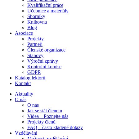
Kvalifikační práce
Učebnice a materiály
Sborníky
Knihovna
Blog
Asociace
Projekty
Partneři
Členské organizace
Stanovy
Výroční zprávy
Kontrolní komise
GDPR
Katalog lektorů
Kontakt
Aktuality
O nás
O nás
Jak se stát členem
Videa – Poznejte nás
Projekty členů
FAQ – často kladené dotazy
Vzdělávání
Možnosti vzdělávání