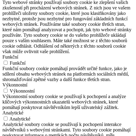
Tyto webové stránky používají soubory cookie ke zlepšení vašich
zkušeností při procházení webových stránek. Z nich jsou ve vašem
prohlížeči uloženy soubory cookie, které jsou klasifikovány jako
nezbytné, protože jsou nezbytné pro fungování základních funkcí
webových stránek. Používáme také soubory cookie třetích stran,
které nám pomáhají analyzovat a pochopit, jak tyto webové stránky
používáte. Tyto soubory cookie se do vašeho prohlížeče ukládají
pouze s vaším souhlasem. Máte také možnost se z těchto souborů
cookie odhlásit. Odhlášení od některých z těchto souborů cookie
však může ovlivnit vaše prohlížení.
Funkční
Funkční
Funkční soubory cookie pomáhají provádět určité funkce, jako je
sdílení obsahu webových stránek na platformách sociálních médií,
shromažďování zpětné vazby a další funkce třetích stran.
Výkonnostní
Výkonnostní
Výkonnostní soubory cookie se používají k pochopení a analýze
klíčových výkonnostních ukazatelů webových stránek, které
pomáhají poskytovat návštěvníkům lepší uživatelský zážitek.
Analytické
Analytické
Analytické soubory cookie se používají k pochopení interakce
návštěvníků s webovými stránkami. Tyto soubory cookie pomáhají
poskytovat informace o metrikách počtu návštěvníků, míře