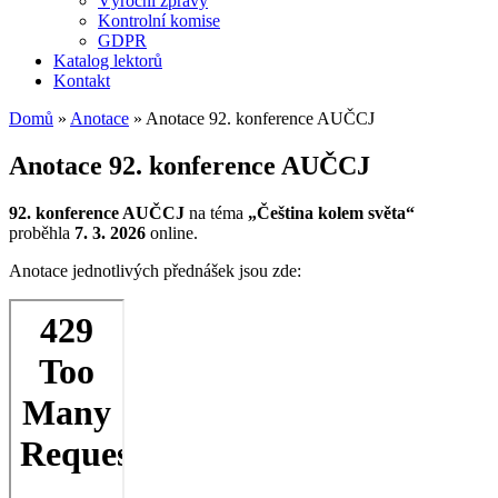
Výroční zprávy
Kontrolní komise
GDPR
Katalog lektorů
Kontakt
Domů
»
Anotace
»
Anotace 92. konference AUČCJ
Anotace 92. konference AUČCJ
92. konference AUČCJ
na téma
„Čeština kolem světa“
proběhla
7. 3. 2026
online.
Anotace jednotlivých přednášek jsou zde:
Skip
to
PDF
content