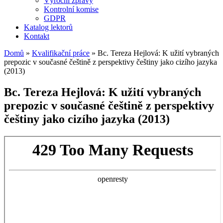
Výroční zprávy
Kontrolní komise
GDPR
Katalog lektorů
Kontakt
Domů
»
Kvalifikační práce
»
Bc. Tereza Hejlová: K užití vybraných
prepozic v současné češtině z perspektivy češtiny jako cizího jazyka
(2013)
Bc. Tereza Hejlová: K užití vybraných
prepozic v současné češtině z perspektivy
češtiny jako cizího jazyka (2013)
Skip
to
PDF
content