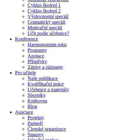
Cyklus školení 1
Cyklus školení 2
Výslovnostní speciál
Gramatický speciál
Motivační speciál
Učit podle učebnice?
Konference
Harmonogram roku
Programy
Anotace
Příspěvky
Zápisy a záznamy
Pro učitele
Naše publikace
Kvalifikační práce
Učebnice a materiály
Sborníky
Knihovna
Blog
Asociace
Projekty
Partneři
Členské organizace
Stanovy