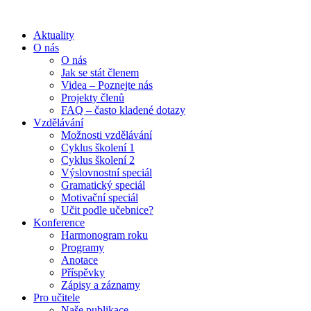
Aktuality
O nás
O nás
Jak se stát členem
Videa – Poznejte nás
Projekty členů
FAQ – často kladené dotazy
Vzdělávání
Možnosti vzdělávání
Cyklus školení 1
Cyklus školení 2
Výslovnostní speciál
Gramatický speciál
Motivační speciál
Učit podle učebnice?
Konference
Harmonogram roku
Programy
Anotace
Příspěvky
Zápisy a záznamy
Pro učitele
Naše publikace