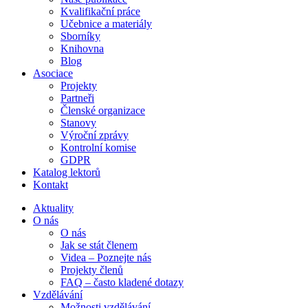
Kvalifikační práce
Učebnice a materiály
Sborníky
Knihovna
Blog
Asociace
Projekty
Partneři
Členské organizace
Stanovy
Výroční zprávy
Kontrolní komise
GDPR
Katalog lektorů
Kontakt
Aktuality
O nás
O nás
Jak se stát členem
Videa – Poznejte nás
Projekty členů
FAQ – často kladené dotazy
Vzdělávání
Možnosti vzdělávání