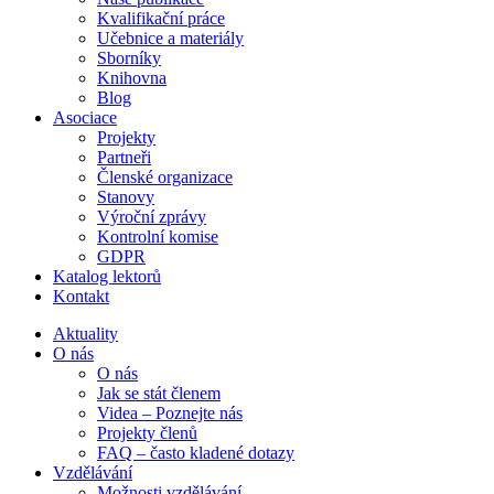
Kvalifikační práce
Učebnice a materiály
Sborníky
Knihovna
Blog
Asociace
Projekty
Partneři
Členské organizace
Stanovy
Výroční zprávy
Kontrolní komise
GDPR
Katalog lektorů
Kontakt
Aktuality
O nás
O nás
Jak se stát členem
Videa – Poznejte nás
Projekty členů
FAQ – často kladené dotazy
Vzdělávání
Možnosti vzdělávání