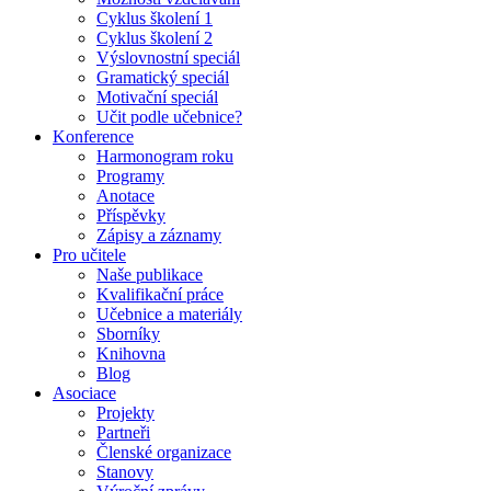
Cyklus školení 1
Cyklus školení 2
Výslovnostní speciál
Gramatický speciál
Motivační speciál
Učit podle učebnice?
Konference
Harmonogram roku
Programy
Anotace
Příspěvky
Zápisy a záznamy
Pro učitele
Naše publikace
Kvalifikační práce
Učebnice a materiály
Sborníky
Knihovna
Blog
Asociace
Projekty
Partneři
Členské organizace
Stanovy