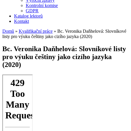
Výroční zprávy
Kontrolní komise
GDPR
Katalog lektorů
Kontakt
Domů
»
Kvalifikační práce
»
Bc. Veronika Daňhelová: Slovníkové
listy pro výuku češtiny jako cizího jazyka (2020)
Bc. Veronika Daňhelová: Slovníkové listy
pro výuku češtiny jako cizího jazyka
(2020)
Skip
to
PDF
content