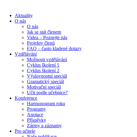
Aktuality
O nás
O nás
Jak se stát členem
Videa – Poznejte nás
Projekty členů
FAQ – často kladené dotazy
Vzdělávání
Možnosti vzdělávání
Cyklus školení 1
Cyklus školení 2
Výslovnostní speciál
Gramatický speciál
Motivační speciál
Učit podle učebnice?
Konference
Harmonogram roku
Programy
Anotace
Příspěvky
Zápisy a záznamy
Pro učitele
Naše publikace