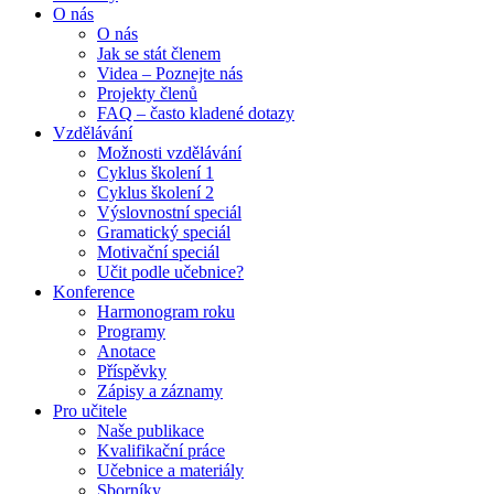
O nás
O nás
Jak se stát členem
Videa – Poznejte nás
Projekty členů
FAQ – často kladené dotazy
Vzdělávání
Možnosti vzdělávání
Cyklus školení 1
Cyklus školení 2
Výslovnostní speciál
Gramatický speciál
Motivační speciál
Učit podle učebnice?
Konference
Harmonogram roku
Programy
Anotace
Příspěvky
Zápisy a záznamy
Pro učitele
Naše publikace
Kvalifikační práce
Učebnice a materiály
Sborníky