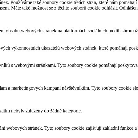
nek. Používáme také soubory cookie třetích stran, které nám pomáhají 
asem. Máte také možnost se z těchto souborů cookie odhlásit. Odhlášen
ení obsahu webových stránek na platformách sociálních médií, shromažď
ových výkonnostních ukazatelů webových stránek, které pomáhají posky
ěvníků s webovými stránkami. Tyto soubory cookie pomáhají poskytovat
eklam a marketingových kampaní návštěvníkům. Tyto soubory cookie sl
 zatím nebyly zařazeny do žádné kategorie.
ní webových stránek. Tyto soubory cookie zajišťují základní funkce 