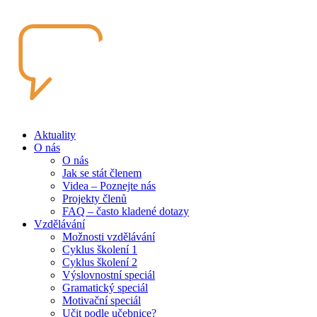
Aktuality
O nás
O nás
Jak se stát členem
Videa – Poznejte nás
Projekty členů
FAQ – často kladené dotazy
Vzdělávání
Možnosti vzdělávání
Cyklus školení 1
Cyklus školení 2
Výslovnostní speciál
Gramatický speciál
Motivační speciál
Učit podle učebnice?