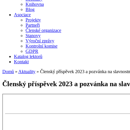
Knihovna
Blog
Asociace
Projekty
Partneři
Členské organizace
Stanovy
Výroční zprávy
Kontrolní komise
GDPR
Katalog lektorů
Kontakt
Domů
»
Aktuality
»
Členský příspěvek 2023 a pozvánka na slavnostní
Členský příspěvek 2023 a pozvánka na slavn
Skip
to
PDF
content