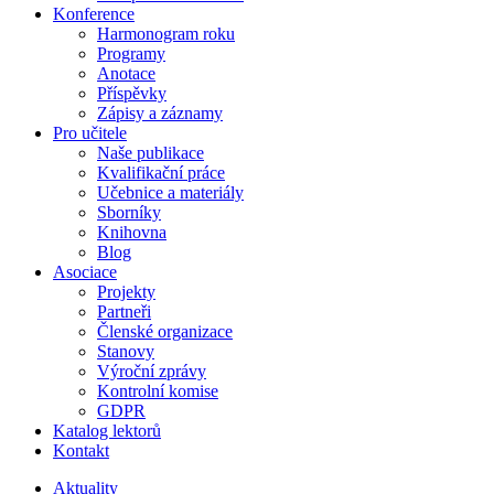
Konference
Harmonogram roku
Programy
Anotace
Příspěvky
Zápisy a záznamy
Pro učitele
Naše publikace
Kvalifikační práce
Učebnice a materiály
Sborníky
Knihovna
Blog
Asociace
Projekty
Partneři
Členské organizace
Stanovy
Výroční zprávy
Kontrolní komise
GDPR
Katalog lektorů
Kontakt
Aktuality