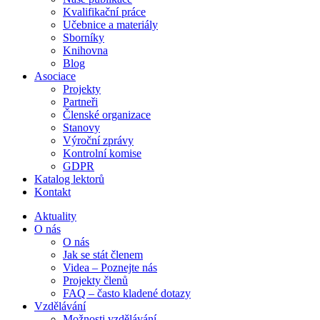
Kvalifikační práce
Učebnice a materiály
Sborníky
Knihovna
Blog
Asociace
Projekty
Partneři
Členské organizace
Stanovy
Výroční zprávy
Kontrolní komise
GDPR
Katalog lektorů
Kontakt
Aktuality
O nás
O nás
Jak se stát členem
Videa – Poznejte nás
Projekty členů
FAQ – často kladené dotazy
Vzdělávání
Možnosti vzdělávání