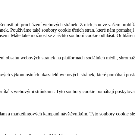
šeností při procházení webových stránek. Z nich jsou ve vašem prohlíže
nek. Používáme také soubory cookie třetích stran, které nám pomáhají 
asem. Máte také možnost se z těchto souborů cookie odhlásit. Odhlášen
ení obsahu webových stránek na platformách sociálních médií, shromažď
ových výkonnostních ukazatelů webových stránek, které pomáhají posky
ěvníků s webovými stránkami. Tyto soubory cookie pomáhají poskytovat
eklam a marketingových kampaní návštěvníkům. Tyto soubory cookie sl