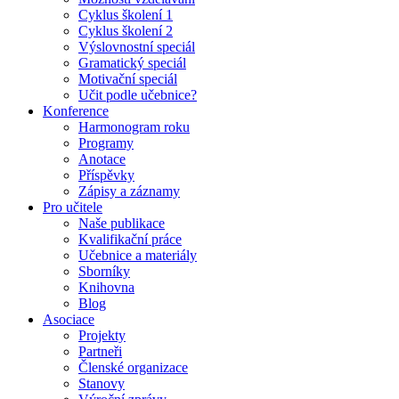
Cyklus školení 1
Cyklus školení 2
Výslovnostní speciál
Gramatický speciál
Motivační speciál
Učit podle učebnice?
Konference
Harmonogram roku
Programy
Anotace
Příspěvky
Zápisy a záznamy
Pro učitele
Naše publikace
Kvalifikační práce
Učebnice a materiály
Sborníky
Knihovna
Blog
Asociace
Projekty
Partneři
Členské organizace
Stanovy