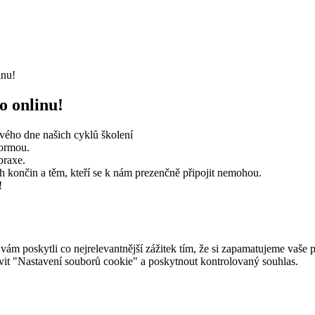
inu!
o onlinu!
vého dne našich cyklů školení
formou.
praxe.
ích končin a těm, kteří se k nám prezenčně připojit nemohou.
!
 poskytli co nejrelevantnější zážitek tím, že si zapamatujeme vaše pr
it "Nastavení souborů cookie" a poskytnout kontrolovaný souhlas.