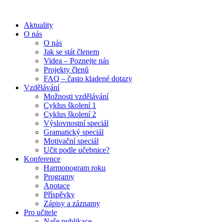
Aktuality
O nás
O nás
Jak se stát členem
Videa – Poznejte nás
Projekty členů
FAQ – často kladené dotazy
Vzdělávání
Možnosti vzdělávání
Cyklus školení 1
Cyklus školení 2
Výslovnostní speciál
Gramatický speciál
Motivační speciál
Učit podle učebnice?
Konference
Harmonogram roku
Programy
Anotace
Příspěvky
Zápisy a záznamy
Pro učitele
Naše publikace