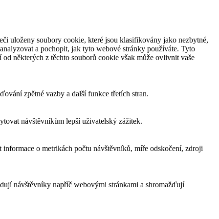
či uloženy soubory cookie, které jsou klasifikovány jako nezbytné,
analyzovat a pochopit, jak tyto webové stránky používáte. Tyto
í od některých z těchto souborů cookie však může ovlivnit vaše
ování zpětné vazby a další funkce třetích stran.
tovat návštěvníkům lepší uživatelský zážitek.
 informace o metrikách počtu návštěvníků, míře odskočení, zdroji
edují návštěvníky napříč webovými stránkami a shromažďují