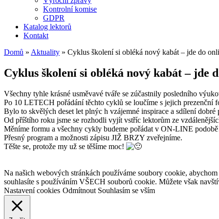
Výroční zprávy
Kontrolní komise
GDPR
Katalog lektorů
Kontakt
Domů
»
Aktuality
»
Cyklus školení si obléká nový kabát – jde do onl
Cyklus školení si obléká nový kabát – jde d
Všechny tyhle krásné usměvavé tváře se zúčastnily posledního výuko
Po 10 LETECH pořádání těchto cyklů se loučíme s jejich prezenční 
Bylo to skvělých deset let plnýc h vzájemné inspirace a sdílení dobré 
Od příštího roku jsme se rozhodli vyjít vstříc lektorům ze vzdálenějš
Měníme formu a všechny cykly budeme pořádat v ON-LINE podobě
Přesný program a možnosti zápisu JIŽ BRZY zveřejníme.
Těšte se, protože my už se těšíme moc!
Na našich webových stránkách používáme soubory cookie, abychom vám
souhlasíte s používáním VŠECH souborů cookie. Můžete však navštív
Nastavení cookies
Odmítnout
Souhlasím se vším