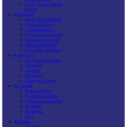
FAQ – často kladené
dotazy
Vzdělávání
Možnosti vzdělávání
Cyklus školení 1
Cyklus školení 2
Výslovnostní speciál
Gramatický speciál
Motivační speciál
Učit podle učebnice?
Konference
Harmonogram roku
Programy
Anotace
Příspěvky
Zápisy a záznamy
Pro učitele
Naše publikace
Kvalifikační práce
Učebnice a materiály
Sborníky
Knihovna
Blog
Asociace
Projekty