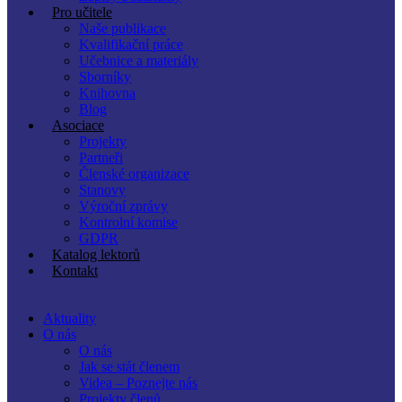
Pro učitele
Naše publikace
Kvalifikační práce
Učebnice a materiály
Sborníky
Knihovna
Blog
Asociace
Projekty
Partneři
Členské organizace
Stanovy
Výroční zprávy
Kontrolní komise
GDPR
Katalog lektorů
Kontakt
Aktuality
O nás
O nás
Jak se stát členem
Videa – Poznejte nás
Projekty členů