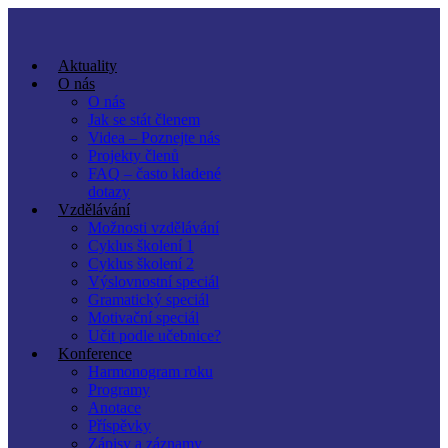
Aktuality
O nás
O nás
Jak se stát členem
Videa – Poznejte nás
Projekty členů
FAQ – často kladené
dotazy
Vzdělávání
Možnosti vzdělávání
Cyklus školení 1
Cyklus školení 2
Výslovnostní speciál
Gramatický speciál
Motivační speciál
Učit podle učebnice?
Konference
Harmonogram roku
Programy
Anotace
Příspěvky
Zápisy a záznamy