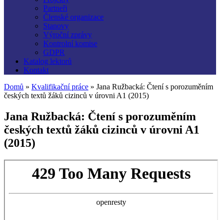
Partneři
Členské organizace
Stanovy
Výroční zprávy
Kontrolní komise
GDPR
Katalog lektorů
Kontakt
Domů
»
Kvalifikační práce
»
Jana Ružbacká: Čtení s porozuměním
českých textů žáků cizinců v úrovni A1 (2015)
Jana Ružbacká: Čtení s porozuměním
českých textů žáků cizinců v úrovni A1
(2015)
Skip
to
PDF
content