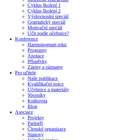
Cyklus školení 1
Cyklus školení 2
Výslovnostní speciál
Gramatický speciál
Motivační speciál
Učit podle učebnice?
Konference
Harmonogram roku
Programy
Anotace
Příspěvky
Zápisy a záznamy
Pro učitele
Naše publikace
Kvalifikační práce
Učebnice a materiály
Sborníky
Knihovna
Blog
Asociace
Projekty
Partneři
Členské organizace
Stanovy