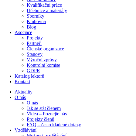
Kvalifikační práce
Učebnice a materiály
Sborníky
Knihovna
Blog
Asociace
Projekty
Partneři
Členské organizace
Stanovy
Výroční zprávy
Kontrolní komise
GDPR
Katalog lektorů
Kontakt
Aktuality
O nás
O nás
Jak se stát členem
Videa – Poznejte nás
Projekty členů
FAQ – často kladené dotazy
Vzdělávání
Možnosti vzdělávání