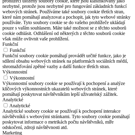
prohlížeči uloženy soubory cookie, které jsou klasifikovány jako
nezbytné, protože jsou nezbytné pro fungování základních funkcí
webových stránek. Používáme také soubory cookie třetích stran,
které nám pomáhají analyzovat a pochopit, jak tyto webové stránky
používáte. Tyto soubory cookie se do vašeho prohlížeče ukládají
pouze s vaším souhlasem. Máte také možnost se z těchto souborů
cookie odhlásit. Odhlášení od některých z těchto souborů cookie
však může ovlivnit vaše prohlížení.
Funkční
Funkční
Funkční soubory cookie pomáhají provádět určité funkce, jako je
sdílení obsahu webových stránek na platformách sociálních médií,
shromažďování zpětné vazby a další funkce třetích stran.
Výkonnostní
Výkonnostní
Výkonnostní soubory cookie se používají k pochopení a analýze
klíčových výkonnostních ukazatelů webových stránek, které
pomáhají poskytovat návštěvníkům lepší uživatelský zážitek.
Analytické
Analytické
Analytické soubory cookie se používají k pochopení interakce
návštěvníků s webovými stránkami. Tyto soubory cookie pomáhají
poskytovat informace o metrikách počtu návštěvníků, míře
odskočení, zdroji návštěvnosti atd.
Marketing