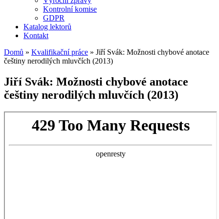
Výroční zprávy
Kontrolní komise
GDPR
Katalog lektorů
Kontakt
Domů
»
Kvalifikační práce
»
Jiří Svák: Možnosti chybové anotace
češtiny nerodilých mluvčích (2013)
Jiří Svák: Možnosti chybové anotace
češtiny nerodilých mluvčích (2013)
Skip
to
PDF
content