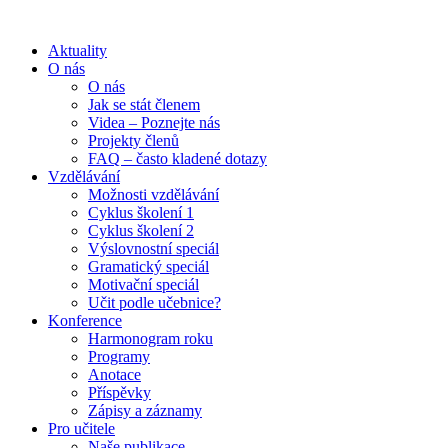
Aktuality
O nás
O nás
Jak se stát členem
Videa – Poznejte nás
Projekty členů
FAQ – často kladené dotazy
Vzdělávání
Možnosti vzdělávání
Cyklus školení 1
Cyklus školení 2
Výslovnostní speciál
Gramatický speciál
Motivační speciál
Učit podle učebnice?
Konference
Harmonogram roku
Programy
Anotace
Příspěvky
Zápisy a záznamy
Pro učitele
Naše publikace