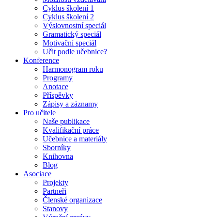
Cyklus školení 1
Cyklus školení 2
Výslovnostní speciál
Gramatický speciál
Motivační speciál
Učit podle učebnice?
Konference
Harmonogram roku
Programy
Anotace
Příspěvky
Zápisy a záznamy
Pro učitele
Naše publikace
Kvalifikační práce
Učebnice a materiály
Sborníky
Knihovna
Blog
Asociace
Projekty
Partneři
Členské organizace
Stanovy