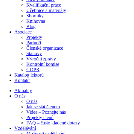
Kvalifikační práce
Učebnice a materiály
Sborníky
Knihovna
Blog
Asociace
Projekty
Partneři
Členské organizace
Stanovy
Výroční zprávy
Kontrolní komise
GDPR
Katalog lektorů
Kontakt
Aktuality
O nás
O nás
Jak se stát členem
Videa – Poznejte nás
Projekty členů
FAQ – často kladené dotazy
Vzdělávání
Možnosti vzdělávání