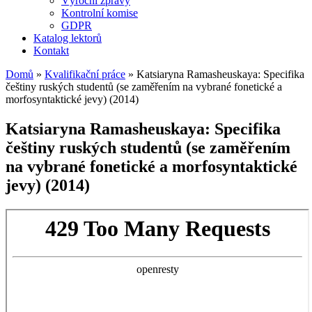
Výroční zprávy
Kontrolní komise
GDPR
Katalog lektorů
Kontakt
Domů
»
Kvalifikační práce
»
Katsiaryna Ramasheuskaya: Specifika
češtiny ruských studentů (se zaměřením na vybrané fonetické a
morfosyntaktické jevy) (2014)
Katsiaryna Ramasheuskaya: Specifika
češtiny ruských studentů (se zaměřením
na vybrané fonetické a morfosyntaktické
jevy) (2014)
Skip
to
PDF
content