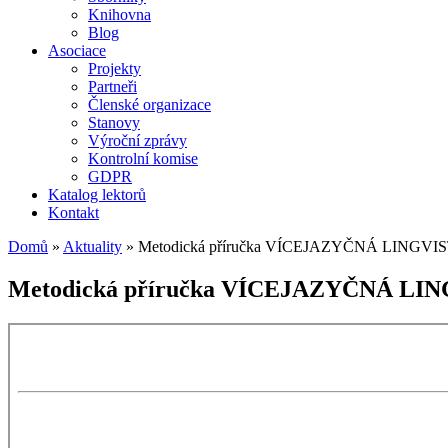
Knihovna
Blog
Asociace
Projekty
Partneři
Členské organizace
Stanovy
Výroční zprávy
Kontrolní komise
GDPR
Katalog lektorů
Kontakt
Domů
»
Aktuality
»
Metodická příručka VÍCEJAZYČNÁ LING
Metodická příručka VÍCEJAZYČNÁ 
Skip
to
PDF
content