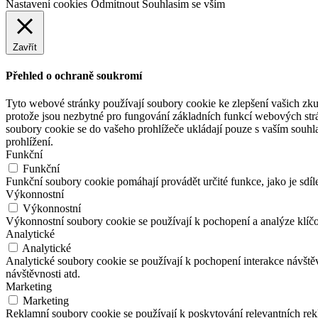
Nastavení cookies
Odmítnout
Souhlasím se vším
Zavřít
Přehled o ochraně soukromí
Tyto webové stránky používají soubory cookie ke zlepšení vašich zku
protože jsou nezbytné pro fungování základních funkcí webových strá
soubory cookie se do vašeho prohlížeče ukládají pouze s vaším souhl
prohlížení.
Funkční
Funkční
Funkční soubory cookie pomáhají provádět určité funkce, jako je sdíl
Výkonnostní
Výkonnostní
Výkonnostní soubory cookie se používají k pochopení a analýze klíč
Analytické
Analytické
Analytické soubory cookie se používají k pochopení interakce návšt
návštěvnosti atd.
Marketing
Marketing
Reklamní soubory cookie se používají k poskytování relevantních r