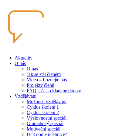
Aktuality
O nás
O nás
Jak se stát členem
Videa – Poznejte nás
Projekty členů
FAQ – často kladené dotazy
Vzdělávání
Možnosti vzdělávání
Cyklus školení 1
Cyklus školení 2
Výslovnostní speciál
Gramatický speciál
Motivační speciál
Učit podle učebnice?