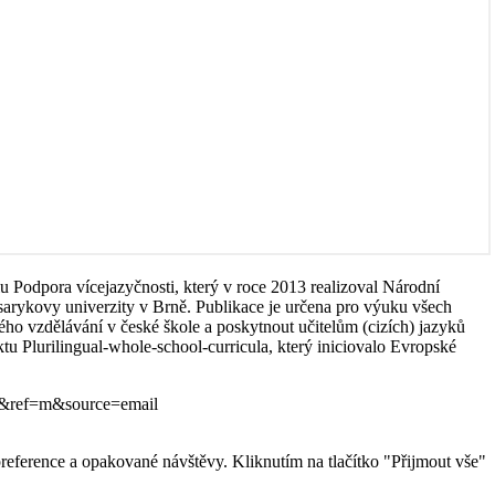
u Podpora vícejazyčnosti, který v roce 2013 realizoval Národní
asarykovy univerzity v Brně. Publikace je určena pro výuku všech
ho vzdělávání v české škole a poskytnout učitelům (cizích) jazyků
ktu Plurilingual-whole-school-curricula, který iniciovalo Evropské
g=1&ref=m&source=email
eference a opakované návštěvy. Kliknutím na tlačítko "Přijmout vše"