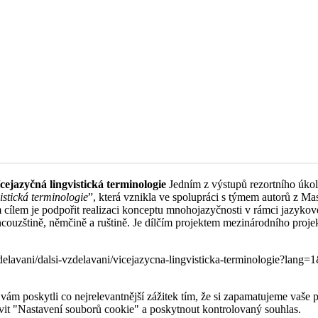
ícejazyčná lingvistická terminologie
Jedním z výstupů rezortního úkol
istická terminologie
”, která vznikla ve spolupráci s týmem autorů z M
 cílem je podpořit realizaci konceptu mnohojazyčnosti v rámci jazykové
ncouzštině, němčině a ruštině. Je dílčím projektem mezinárodního proje
elavani/dalsi-vzdelavani/vicejazycna-lingvisticka-terminologie?lan
 poskytli co nejrelevantnější zážitek tím, že si zapamatujeme vaše pr
it "Nastavení souborů cookie" a poskytnout kontrolovaný souhlas.