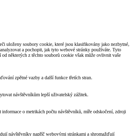
či uloženy soubory cookie, které jsou klasifikovány jako nezbytné,
analyzovat a pochopit, jak tyto webové stránky používáte. Tyto
í od některých z těchto souborů cookie však může ovlivnit vaše
ování zpětné vazby a další funkce třetích stran.
tovat návštěvníkům lepší uživatelský zážitek.
 informace o metrikách počtu návštěvníků, míře odskočení, zdroji
edují návštěvníky napříč webovými stránkami a shromažďují