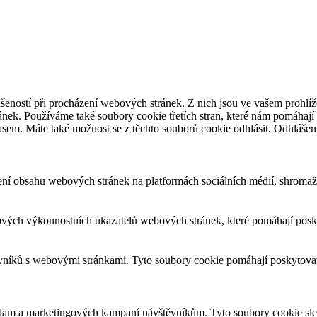
šeností při procházení webových stránek. Z nich jsou ve vašem prohlíže
nek. Používáme také soubory cookie třetích stran, které nám pomáhají 
asem. Máte také možnost se z těchto souborů cookie odhlásit. Odhlášen
ení obsahu webových stránek na platformách sociálních médií, shromažď
ových výkonnostních ukazatelů webových stránek, které pomáhají posky
ěvníků s webovými stránkami. Tyto soubory cookie pomáhají poskytovat
eklam a marketingových kampaní návštěvníkům. Tyto soubory cookie sl