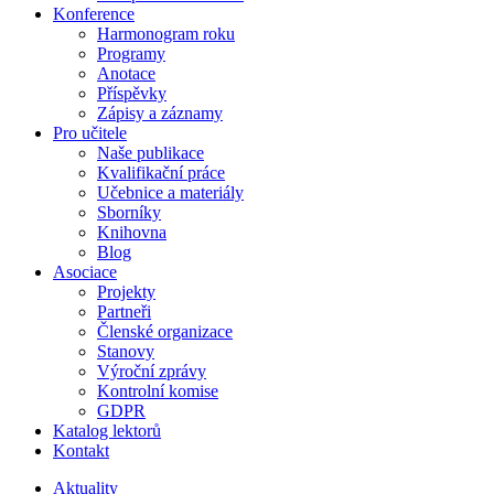
Konference
Harmonogram roku
Programy
Anotace
Příspěvky
Zápisy a záznamy
Pro učitele
Naše publikace
Kvalifikační práce
Učebnice a materiály
Sborníky
Knihovna
Blog
Asociace
Projekty
Partneři
Členské organizace
Stanovy
Výroční zprávy
Kontrolní komise
GDPR
Katalog lektorů
Kontakt
Aktuality