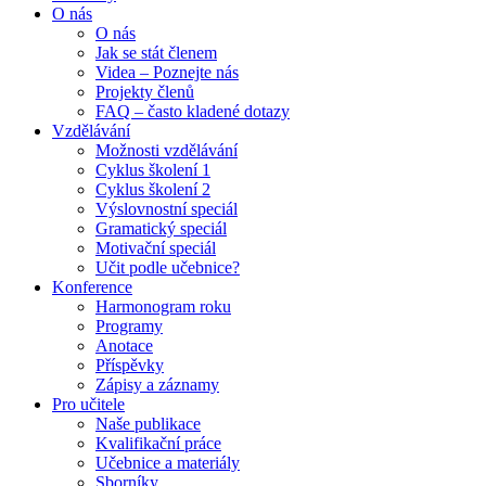
O nás
O nás
Jak se stát členem
Videa – Poznejte nás
Projekty členů
FAQ – často kladené dotazy
Vzdělávání
Možnosti vzdělávání
Cyklus školení 1
Cyklus školení 2
Výslovnostní speciál
Gramatický speciál
Motivační speciál
Učit podle učebnice?
Konference
Harmonogram roku
Programy
Anotace
Příspěvky
Zápisy a záznamy
Pro učitele
Naše publikace
Kvalifikační práce
Učebnice a materiály
Sborníky