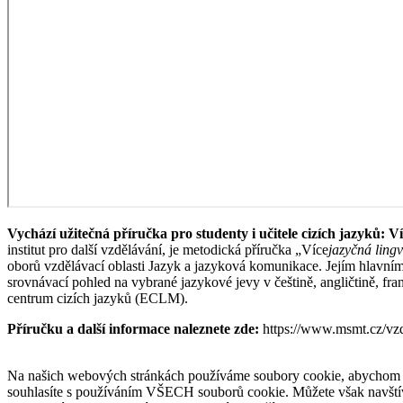
Vychází užitečná příručka pro studenty i učitele cizích jazyků: V
institut pro další vzdělávání, je metodická příručka „Více
jazyčná lingv
oborů vzdělávací oblasti Jazyk a jazyková komunikace. Jejím hlavním
srovnávací pohled na vybrané jazykové jevy v češtině, angličtině, fra
centrum cizích jazyků (ECLM).
Příručku a další informace naleznete zde:
https://www.msmt.cz/vzd
Na našich webových stránkách používáme soubory cookie, abychom vám
souhlasíte s používáním VŠECH souborů cookie. Můžete však navštív