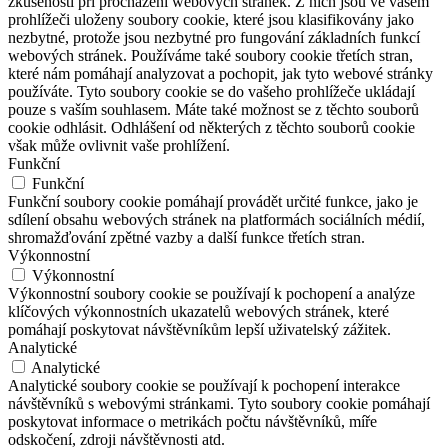
zkušeností při procházení webových stránek. Z nich jsou ve vašem
prohlížeči uloženy soubory cookie, které jsou klasifikovány jako
nezbytné, protože jsou nezbytné pro fungování základních funkcí
webových stránek. Používáme také soubory cookie třetích stran,
které nám pomáhají analyzovat a pochopit, jak tyto webové stránky
používáte. Tyto soubory cookie se do vašeho prohlížeče ukládají
pouze s vaším souhlasem. Máte také možnost se z těchto souborů
cookie odhlásit. Odhlášení od některých z těchto souborů cookie
však může ovlivnit vaše prohlížení.
Funkční
Funkční
Funkční soubory cookie pomáhají provádět určité funkce, jako je
sdílení obsahu webových stránek na platformách sociálních médií,
shromažďování zpětné vazby a další funkce třetích stran.
Výkonnostní
Výkonnostní
Výkonnostní soubory cookie se používají k pochopení a analýze
klíčových výkonnostních ukazatelů webových stránek, které
pomáhají poskytovat návštěvníkům lepší uživatelský zážitek.
Analytické
Analytické
Analytické soubory cookie se používají k pochopení interakce
návštěvníků s webovými stránkami. Tyto soubory cookie pomáhají
poskytovat informace o metrikách počtu návštěvníků, míře
odskočení, zdroji návštěvnosti atd.