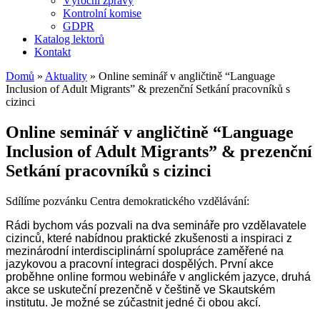
Výroční zprávy
Kontrolní komise
GDPR
Katalog lektorů
Kontakt
Domů
»
Aktuality
»
Online seminář v angličtině “Language
Inclusion of Adult Migrants” & prezenční Setkání pracovníků s
cizinci
Online seminář v angličtině “Language
Inclusion of Adult Migrants” & prezenční
Setkání pracovníků s cizinci
Sdílíme pozvánku Centra demokratického vzdělávání:
Rádi bychom vás pozvali na dva semináře pro vzdělavatele
cizinců, které nabídnou praktické zkušenosti a inspiraci z
mezinárodní interdisciplinární spolupráce zaměřené na
jazykovou a pracovní integraci dospělých. První akce
proběhne online formou webináře v anglickém jazyce, druhá
akce se uskuteční prezenčně v češtině ve Skautském
institutu. Je možné se zúčastnit jedné či obou akcí.