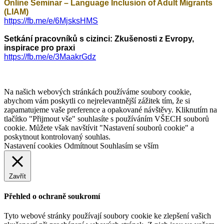
Online Seminar – Language Inclusion of Adult Migrants
(LIAM)
https://fb.me/e/6MjsksHMS
Setkání pracovníků s cizinci:
Zkušenosti z Evropy,
inspirace pro praxi
https://fb.me/e/3MaakrGdz
Na našich webových stránkách používáme soubory cookie,
abychom vám poskytli co nejrelevantnější zážitek tím, že si
zapamatujeme vaše preference a opakované návštěvy. Kliknutím na
tlačítko "Přijmout vše" souhlasíte s používáním VŠECH souborů
cookie. Můžete však navštívit "Nastavení souborů cookie" a
poskytnout kontrolovaný souhlas.
Nastavení cookies
Odmítnout
Souhlasím se vším
Zavřít
Přehled o ochraně soukromí
Tyto webové stránky používají soubory cookie ke zlepšení vašich