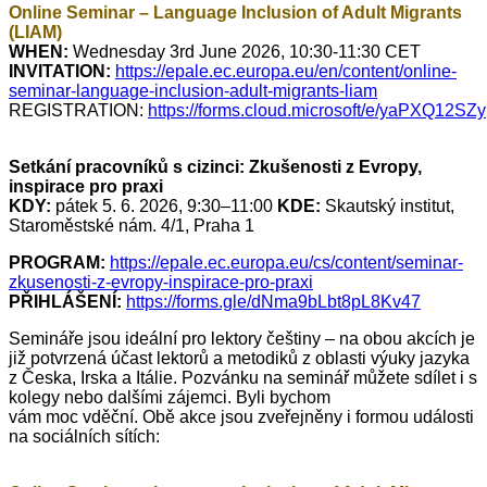
Online Seminar – Language Inclusion of Adult Migrants
(LIAM)
WHEN:
Wednesday 3rd June 2026, 10:30-11:30 CET
INVITATION:
https://epale.ec.europa.eu/en/content/online-
seminar-language-inclusion-adult-migrants-liam
REGISTRATION:
https://forms.cloud.microsoft/e/yaPXQ12SZy
Setkání pracovníků s cizinci:
Zkušenosti z Evropy,
inspirace pro praxi
KDY:
pátek 5. 6. 2026, 9:30–11:00
KDE:
Skautský institut,
Staroměstské nám. 4/1, Praha 1
PROGRAM:
https://epale.ec.europa.eu/cs/content/seminar-
zkusenosti-z-evropy-inspirace-pro-praxi
PŘIHLÁŠENÍ:
https://forms.gle/dNma9bLbt8pL8Kv47
S
emináře jsou ideální
pro
lektor
y
češtiny
– na obou akcích je
již potvrzená účast lektorů a metodiků z oblasti výuky jazyka
z Česka, Irska a Itálie.
Pozvánku na seminář můžete sdílet i s
kolegy nebo dalšími zájemci. Byli bychom
vám
moc
vděční.
Obě akce jsou zveřejněny i formou události
na sociálních sítích: