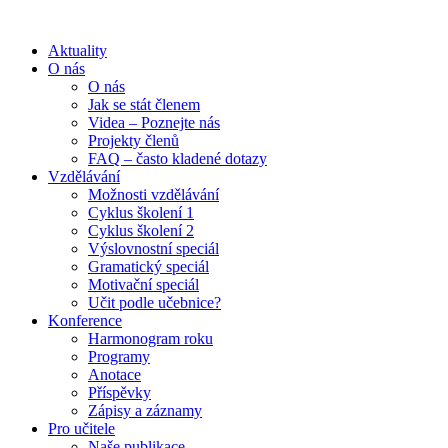
Aktuality
O nás
O nás
Jak se stát členem
Videa – Poznejte nás
Projekty členů
FAQ – často kladené dotazy
Vzdělávání
Možnosti vzdělávání
Cyklus školení 1
Cyklus školení 2
Výslovnostní speciál
Gramatický speciál
Motivační speciál
Učit podle učebnice?
Konference
Harmonogram roku
Programy
Anotace
Příspěvky
Zápisy a záznamy
Pro učitele
Naše publikace