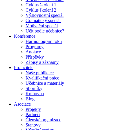
Cyklus školení 1
Cyklus školení 2
Výslovnostní speciál
Gramatický speciál
Motivační speciál
Učit podle učebnice?
Konference
Harmonogram roku
Programy
Anotace
Příspěvky
Zápisy a záznamy
Pro učitele
Naše publikace
Kvalifikační práce
Učebnice a materiály
Sborníky
Knihovna
Blog
Asociace
Projekty
Partneři
Členské organizace
Stanovy