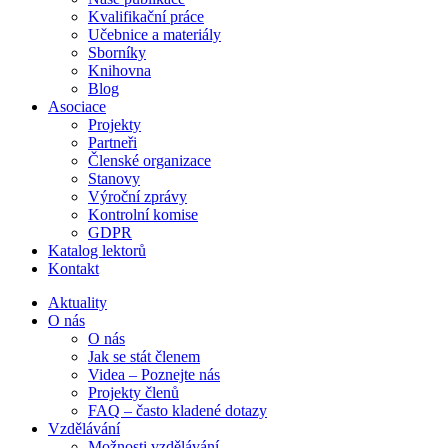
Kvalifikační práce
Učebnice a materiály
Sborníky
Knihovna
Blog
Asociace
Projekty
Partneři
Členské organizace
Stanovy
Výroční zprávy
Kontrolní komise
GDPR
Katalog lektorů
Kontakt
Aktuality
O nás
O nás
Jak se stát členem
Videa – Poznejte nás
Projekty členů
FAQ – často kladené dotazy
Vzdělávání
Možnosti vzdělávání