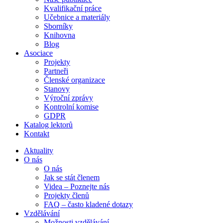
Kvalifikační práce
Učebnice a materiály
Sborníky
Knihovna
Blog
Asociace
Projekty
Partneři
Členské organizace
Stanovy
Výroční zprávy
Kontrolní komise
GDPR
Katalog lektorů
Kontakt
Aktuality
O nás
O nás
Jak se stát členem
Videa – Poznejte nás
Projekty členů
FAQ – často kladené dotazy
Vzdělávání
Možnosti vzdělávání