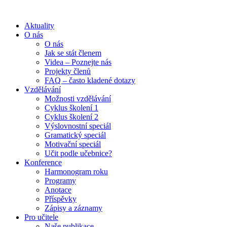
Aktuality
O nás
O nás
Jak se stát členem
Videa – Poznejte nás
Projekty členů
FAQ – často kladené dotazy
Vzdělávání
Možnosti vzdělávání
Cyklus školení 1
Cyklus školení 2
Výslovnostní speciál
Gramatický speciál
Motivační speciál
Učit podle učebnice?
Konference
Harmonogram roku
Programy
Anotace
Příspěvky
Zápisy a záznamy
Pro učitele
Naše publikace