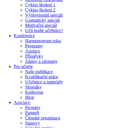
Cyklus školení 1
Cyklus školení 2
Výslovnostní speciál
Gramatický speciál
Motivační speciál
Učit podle učebnice?
Konference
Harmonogram roku
Programy
Anotace
Příspěvky
Zápisy a záznamy
Pro učitele
Naše publikace
Kvalifikační práce
Učebnice a materiály
Sborníky
Knihovna
Blog
Asociace
Projekty
Partneři
Členské organizace
Stanovy