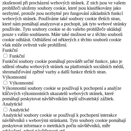
zkušeností při procházení webových stránek. Z nich jsou ve vašem
prohlížeči uloženy soubory cookie, které jsou klasifikovány jako
nezbytné, protože jsou nezbytné pro fungování základních funkcí
webových stránek. Používáme také soubory cookie třetích stran,
které nám pomáhají analyzovat a pochopit, jak tyto webové stránky
používáte. Tyto soubory cookie se do vašeho prohlížeče ukládají
pouze s vaším souhlasem. Máte také možnost se z těchto souborů
cookie odhlásit. Odhlášení od některých z těchto souborů cookie
však může ovlivnit vaše prohlížení.
Funkční
Funkční
Funkční soubory cookie pomáhají provádět určité funkce, jako je
sdílení obsahu webových stránek na platformách sociálních médií,
shromažďování zpětné vazby a další funkce třetích stran.
Výkonnostní
Výkonnostní
Výkonnostní soubory cookie se používají k pochopení a analýze
klíčových výkonnostních ukazatelů webových stránek, které
pomáhají poskytovat návštěvníkům lepší uživatelský zážitek.
Analytické
Analytické
Analytické soubory cookie se používají k pochopení interakce
návštěvníků s webovými stránkami. Tyto soubory cookie pomáhají
poskytovat informace o metrikách počtu návštěvníků, míře
odskočení, zdroji návštěvnosti atd.