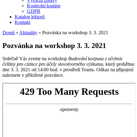
Výroční zprávy
Kontrolní komise
GDPR
Katalog lektorů
Kontakt
Domů
»
Aktuality
»
Pozvánka na workshop 3. 3. 2021
Pozvánka na workshop 3. 3. 2021
Srdečně Vás zveme na workshop
Budování korpusu z učebnic
češtiny pro cizince pro účely slovotvorného výzkumu
, který proběhne
dne 3. 3. 2021 od 14:00 hod. v prostředí Teams. Odkaz na připojení
naleznete v přiložené pozvánce.
Skip
to
PDF
content