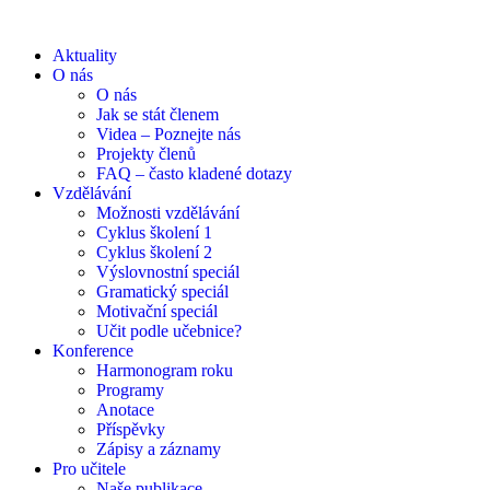
Aktuality
O nás
O nás
Jak se stát členem
Videa – Poznejte nás
Projekty členů
FAQ – často kladené dotazy
Vzdělávání
Možnosti vzdělávání
Cyklus školení 1
Cyklus školení 2
Výslovnostní speciál
Gramatický speciál
Motivační speciál
Učit podle učebnice?
Konference
Harmonogram roku
Programy
Anotace
Příspěvky
Zápisy a záznamy
Pro učitele
Naše publikace