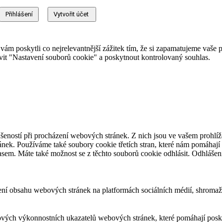
 poskytli co nejrelevantnější zážitek tím, že si zapamatujeme vaše pr
it "Nastavení souborů cookie" a poskytnout kontrolovaný souhlas.
šeností při procházení webových stránek. Z nich jsou ve vašem prohlíže
nek. Používáme také soubory cookie třetích stran, které nám pomáhají 
asem. Máte také možnost se z těchto souborů cookie odhlásit. Odhlášen
ení obsahu webových stránek na platformách sociálních médií, shromažď
ových výkonnostních ukazatelů webových stránek, které pomáhají posky