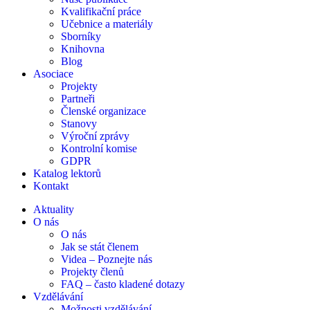
Kvalifikační práce
Učebnice a materiály
Sborníky
Knihovna
Blog
Asociace
Projekty
Partneři
Členské organizace
Stanovy
Výroční zprávy
Kontrolní komise
GDPR
Katalog lektorů
Kontakt
Aktuality
O nás
O nás
Jak se stát členem
Videa – Poznejte nás
Projekty členů
FAQ – často kladené dotazy
Vzdělávání
Možnosti vzdělávání