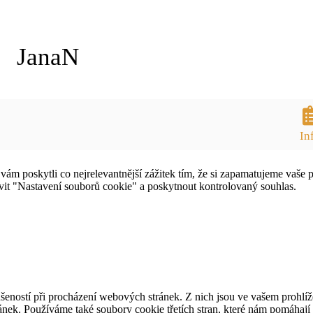
JanaN
In
 poskytli co nejrelevantnější zážitek tím, že si zapamatujeme vaše pr
Jméno a příjmení
it "Nastavení souborů cookie" a poskytnout kontrolovaný souhlas.
Telefonní číslo
Pracoviště
Země
šeností při procházení webových stránek. Z nich jsou ve vašem prohlíže
nek. Používáme také soubory cookie třetích stran, které nám pomáhají 