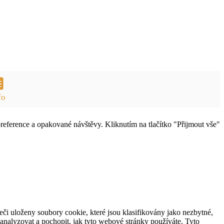
fo
eference a opakované návštěvy. Kliknutím na tlačítko "Přijmout vše"
Jana Novokmet
720175241
online
Česká republika
či uloženy soubory cookie, které jsou klasifikovány jako nezbytné,
analyzovat a pochopit, jak tyto webové stránky používáte. Tyto