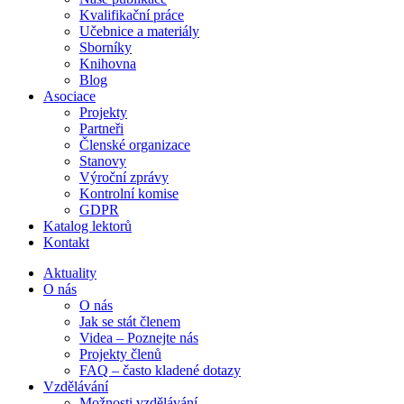
Kvalifikační práce
Učebnice a materiály
Sborníky
Knihovna
Blog
Asociace
Projekty
Partneři
Členské organizace
Stanovy
Výroční zprávy
Kontrolní komise
GDPR
Katalog lektorů
Kontakt
Aktuality
O nás
O nás
Jak se stát členem
Videa – Poznejte nás
Projekty členů
FAQ – často kladené dotazy
Vzdělávání
Možnosti vzdělávání