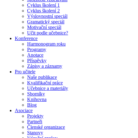
Cyklus školení 1
Cyklus školení 2
Výslovnostní speciál
Gramatický speciál
Motivační speciál
Učit podle učebnice?
Konference
Harmonogram roku
Programy
Anotace
Příspěvky
Zápisy a záznamy
Pro učitele
Naše publikace
Kvalifikační práce
Učebnice a materiály
Sborníky
Knihovna
Blog
Asociace
Projekty
Partneři
Členské organizace
Stanovy