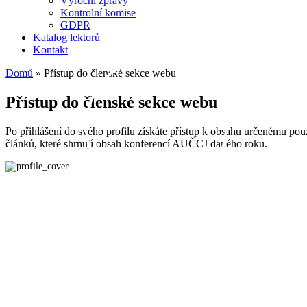
Výroční zprávy
Kontrolní komise
GDPR
Katalog lektorů
Kontakt
Domů
»
Přístup do členské sekce webu
Přístup do členské sekce webu
Po přihlášení do svého profilu získáte přístup k obsahu určenému p
článků, které shrnují obsah konferencí AUČCJ daného roku.