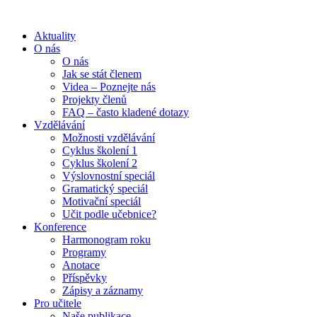
Aktuality
O nás
O nás
Jak se stát členem
Videa – Poznejte nás
Projekty členů
FAQ – často kladené dotazy
Vzdělávání
Možnosti vzdělávání
Cyklus školení 1
Cyklus školení 2
Výslovnostní speciál
Gramatický speciál
Motivační speciál
Učit podle učebnice?
Konference
Harmonogram roku
Programy
Anotace
Příspěvky
Zápisy a záznamy
Pro učitele
Naše publikace