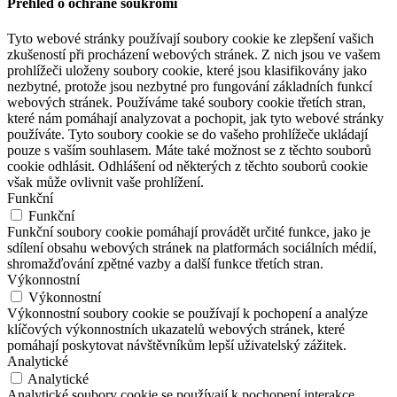
Přehled o ochraně soukromí
Tyto webové stránky používají soubory cookie ke zlepšení vašich
zkušeností při procházení webových stránek. Z nich jsou ve vašem
prohlížeči uloženy soubory cookie, které jsou klasifikovány jako
nezbytné, protože jsou nezbytné pro fungování základních funkcí
webových stránek. Používáme také soubory cookie třetích stran,
které nám pomáhají analyzovat a pochopit, jak tyto webové stránky
používáte. Tyto soubory cookie se do vašeho prohlížeče ukládají
pouze s vaším souhlasem. Máte také možnost se z těchto souborů
cookie odhlásit. Odhlášení od některých z těchto souborů cookie
však může ovlivnit vaše prohlížení.
Funkční
Funkční
Funkční soubory cookie pomáhají provádět určité funkce, jako je
sdílení obsahu webových stránek na platformách sociálních médií,
shromažďování zpětné vazby a další funkce třetích stran.
Výkonnostní
Výkonnostní
Výkonnostní soubory cookie se používají k pochopení a analýze
klíčových výkonnostních ukazatelů webových stránek, které
pomáhají poskytovat návštěvníkům lepší uživatelský zážitek.
Analytické
Analytické
Analytické soubory cookie se používají k pochopení interakce