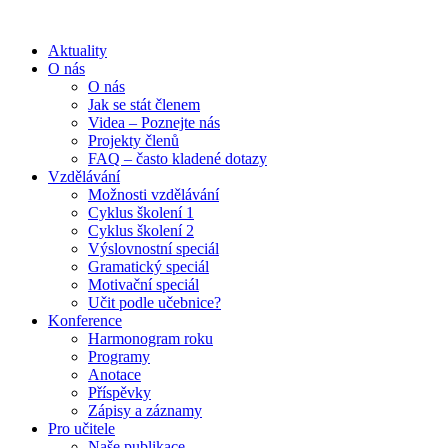
Aktuality
O nás
O nás
Jak se stát členem
Videa – Poznejte nás
Projekty členů
FAQ – často kladené dotazy
Vzdělávání
Možnosti vzdělávání
Cyklus školení 1
Cyklus školení 2
Výslovnostní speciál
Gramatický speciál
Motivační speciál
Učit podle učebnice?
Konference
Harmonogram roku
Programy
Anotace
Příspěvky
Zápisy a záznamy
Pro učitele
Naše publikace