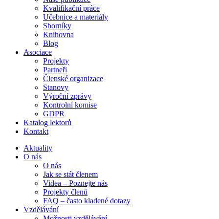
Kvalifikační práce
Učebnice a materiály
Sborníky
Knihovna
Blog
Asociace
Projekty
Partneři
Členské organizace
Stanovy
Výroční zprávy
Kontrolní komise
GDPR
Katalog lektorů
Kontakt
Aktuality
O nás
O nás
Jak se stát členem
Videa – Poznejte nás
Projekty členů
FAQ – často kladené dotazy
Vzdělávání
Možnosti vzdělávání