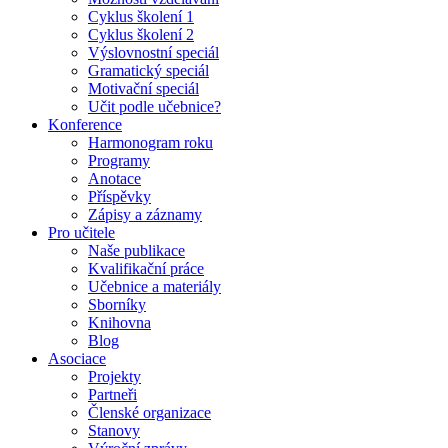
Cyklus školení 1
Cyklus školení 2
Výslovnostní speciál
Gramatický speciál
Motivační speciál
Učit podle učebnice?
Konference
Harmonogram roku
Programy
Anotace
Příspěvky
Zápisy a záznamy
Pro učitele
Naše publikace
Kvalifikační práce
Učebnice a materiály
Sborníky
Knihovna
Blog
Asociace
Projekty
Partneři
Členské organizace
Stanovy