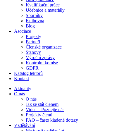
Kvalifikační práce
Učebnice a materiály
Sborníky
Knihovna
Blog
Asociace
Projekty
Partneři
Členské organizace
Stanovy
Výroční zprávy
Kontrolní komise
GDPR
Katalog lektorů
Kontakt
Aktuality
O nás
O nás
Jak se stát členem
Videa – Poznejte nás
Projekty členů
FAQ – často kladené dotazy
Vzdělávání
Možnosti vzdělávání