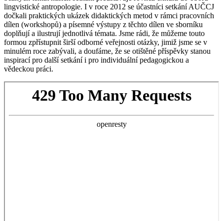
lingvistické antropologie. I v roce 2012 se účastníci setkání AUČCJ
dočkali praktických ukázek didaktických metod v rámci pracovních
dílen (workshopů) a písemné výstupy z těchto dílen ve sborníku
doplňují a ilustrují jednotlivá témata. Jsme rádi, že můžeme touto
formou zpřístupnit širší odborné veřejnosti otázky, jimiž jsme se v
minulém roce zabývali, a doufáme, že se otištěné příspěvky stanou
inspirací pro další setkání i pro individuální pedagogickou a
vědeckou práci.
Skip
to
PDF
content