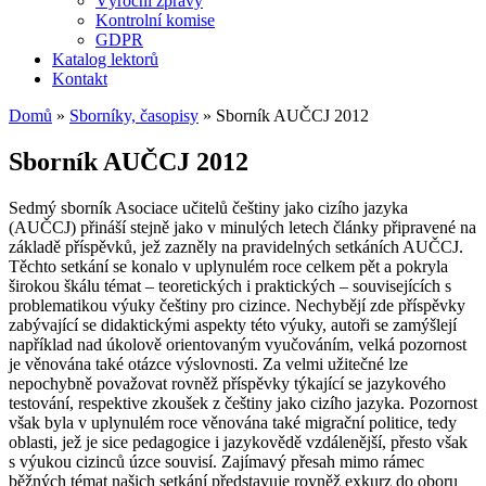
Výroční zprávy
Kontrolní komise
GDPR
Katalog lektorů
Kontakt
Domů
»
Sborníky, časopisy
»
Sborník AUČCJ 2012
Sborník AUČCJ 2012
Sedmý sborník Asociace učitelů češtiny jako cizího jazyka
(AUČCJ) přináší stejně jako v minulých letech články připravené na
základě příspěvků, jež zazněly na pravidelných setkáních AUČCJ.
Těchto setkání se konalo v uplynulém roce celkem pět a pokryla
širokou škálu témat – teoretických i praktických – souvisejících s
problematikou výuky češtiny pro cizince. Nechybějí zde příspěvky
zabývající se didaktickými aspekty této výuky, autoři se zamýšlejí
například nad úkolově orientovaným vyučováním, velká pozornost
je věnována také otázce výslovnosti. Za velmi užitečné lze
nepochybně považovat rovněž příspěvky týkající se jazykového
testování, respektive zkoušek z češtiny jako cizího jazyka. Pozornost
však byla v uplynulém roce věnována také migrační politice, tedy
oblasti, jež je sice pedagogice i jazykovědě vzdálenější, přesto však
s výukou cizinců úzce souvisí. Zajímavý přesah mimo rámec
běžných témat našich setkání představuje rovněž exkurz do oboru