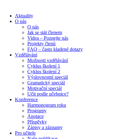
Aktuality
O nás
O nás
Jak se stát členem
Videa – Poznejte nás
Projekty členů
FAQ – často kladené dotazy
Vzdělávání
Možnosti vzdělávání
Cyklus školení 1
Cyklus školení 2
Výslovnostní speciál
Gramatický speciál
Motivační speciál
Učit podle učebnice?
Konference
Harmonogram roku
Programy
Anotace
Příspěvky
Zápisy a záznamy
Pro učitele
Naše publikace