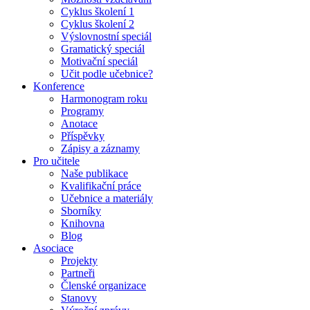
Cyklus školení 1
Cyklus školení 2
Výslovnostní speciál
Gramatický speciál
Motivační speciál
Učit podle učebnice?
Konference
Harmonogram roku
Programy
Anotace
Příspěvky
Zápisy a záznamy
Pro učitele
Naše publikace
Kvalifikační práce
Učebnice a materiály
Sborníky
Knihovna
Blog
Asociace
Projekty
Partneři
Členské organizace
Stanovy