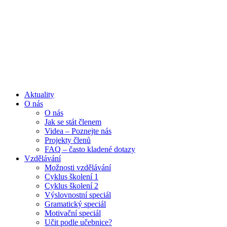
Aktuality
O nás
O nás
Jak se stát členem
Videa – Poznejte nás
Projekty členů
FAQ – často kladené dotazy
Vzdělávání
Možnosti vzdělávání
Cyklus školení 1
Cyklus školení 2
Výslovnostní speciál
Gramatický speciál
Motivační speciál
Učit podle učebnice?