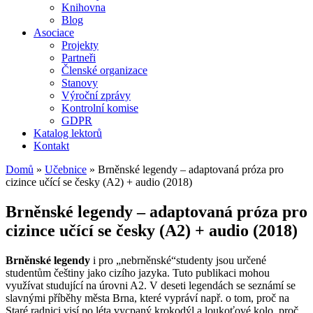
Knihovna
Blog
Asociace
Projekty
Partneři
Členské organizace
Stanovy
Výroční zprávy
Kontrolní komise
GDPR
Katalog lektorů
Kontakt
Domů
»
Učebnice
»
Brněnské legendy – adaptovaná próza pro
cizince učící se česky (A2) + audio (2018)
Brněnské legendy – adaptovaná próza pro
cizince učící se česky (A2) + audio (2018)
Brněnské legendy
i pro „nebrněnské“studenty jsou určené
studentům češtiny jako cizího jazyka. Tuto publikaci mohou
využívat studující na úrovni A2. V deseti legendách se seznámí se
slavnými příběhy města Brna, které vypráví např. o tom, proč na
Staré radnici visí po léta vycpaný krokodýl a loukoťové kolo, proč