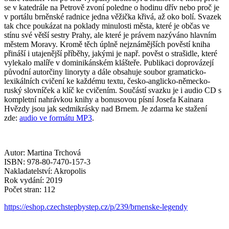
se v katedrále na Petrově zvoní poledne o hodinu dřív nebo proč je
v portálu brněnské radnice jedna věžička křivá, až oko bolí. Svazek
tak chce poukázat na poklady minulosti města, které je občas ve
stínu své větší sestry Prahy, ale které je právem nazýváno hlavním
městem Moravy. Kromě těch úplně nejznámějších pověstí kniha
přináší i utajenější příběhy, jakými je např. pověst o strašidle, které
vylekalo malíře v dominikánském klášteře. Publikaci doprovázejí
původní autorčiny linoryty a dále obsahuje soubor gramaticko-
lexikálních cvičení ke každému textu, česko-anglicko-německo-
ruský slovníček a klíč ke cvičením. Součástí svazku je i audio CD s
kompletní nahrávkou knihy a bonusovou písní Josefa Kainara
Hvězdy jsou jak sedmikrásky nad Brnem. Je zdarma ke stažení
zde:
audio ve formátu MP3
.
Autor: Martina Trchová
ISBN: 978-80-7470-157-3
Nakladatelství: Akropolis
Rok vydání: 2019
Počet stran: 112
https://eshop.czechstepbystep.cz/p/239/brnenske-legendy