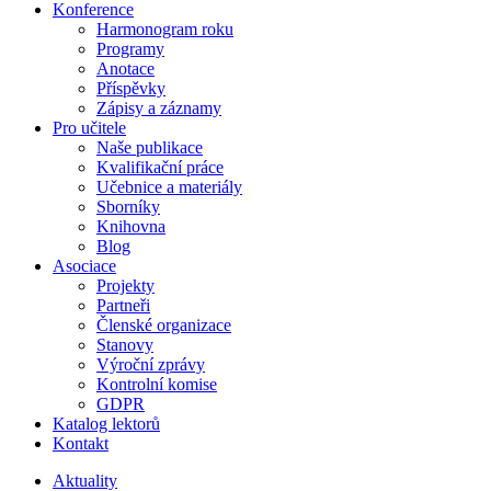
Konference
Harmonogram roku
Programy
Anotace
Příspěvky
Zápisy a záznamy
Pro učitele
Naše publikace
Kvalifikační práce
Učebnice a materiály
Sborníky
Knihovna
Blog
Asociace
Projekty
Partneři
Členské organizace
Stanovy
Výroční zprávy
Kontrolní komise
GDPR
Katalog lektorů
Kontakt
Aktuality