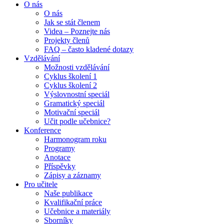
O nás
O nás
Jak se stát členem
Videa – Poznejte nás
Projekty členů
FAQ – často kladené dotazy
Vzdělávání
Možnosti vzdělávání
Cyklus školení 1
Cyklus školení 2
Výslovnostní speciál
Gramatický speciál
Motivační speciál
Učit podle učebnice?
Konference
Harmonogram roku
Programy
Anotace
Příspěvky
Zápisy a záznamy
Pro učitele
Naše publikace
Kvalifikační práce
Učebnice a materiály
Sborníky