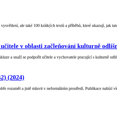
ysvětlení, ale také 100 krátkých textů a příběhů, které ukazují, jak ta
 učitele v oblasti začleňování kulturně o
kluze a snaží se podpořit učitele a vychovatele pracující s kulturně odl
2) (2024)
dobře rozumět a jistě mluvit v neformálním prostředí. Publikace nabízí 