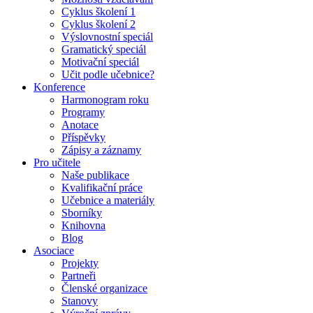
Cyklus školení 1
Cyklus školení 2
Výslovnostní speciál
Gramatický speciál
Motivační speciál
Učit podle učebnice?
Konference
Harmonogram roku
Programy
Anotace
Příspěvky
Zápisy a záznamy
Pro učitele
Naše publikace
Kvalifikační práce
Učebnice a materiály
Sborníky
Knihovna
Blog
Asociace
Projekty
Partneři
Členské organizace
Stanovy