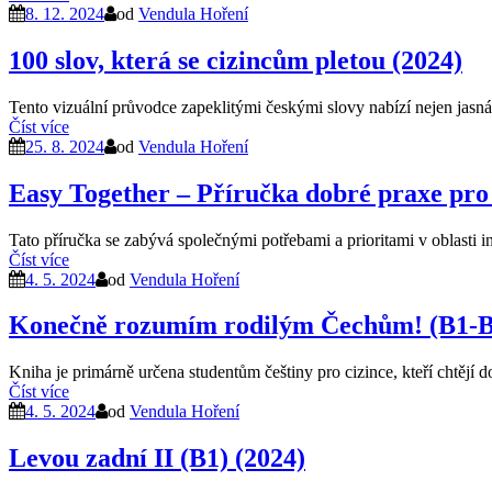
8. 12. 2024
od
Vendula Hoření
100 slov, která se cizincům pletou (2024)
Tento vizuální průvodce zapeklitými českými slovy nabízí nejen jasná v
Číst více
25. 8. 2024
od
Vendula Hoření
Easy Together – Příručka dobré praxe pro
Tato příručka se zabývá společnými potřebami a prioritami v oblasti in
Číst více
4. 5. 2024
od
Vendula Hoření
Konečně rozumím rodilým Čechům! (B1-B
Kniha je primárně určena studentům češtiny pro cizince, kteří chtějí 
Číst více
4. 5. 2024
od
Vendula Hoření
Levou zadní II (B1) (2024)