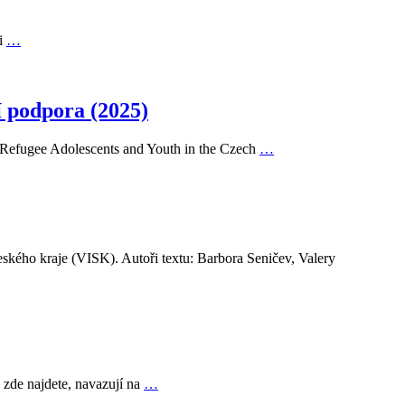
mi
…
í podpora (2025)
 Refugee Adolescents and Youth in the Czech
…
kého kraje (VISK). Autoři textu: Barbora Seničev, Valery
é zde najdete, navazují na
…