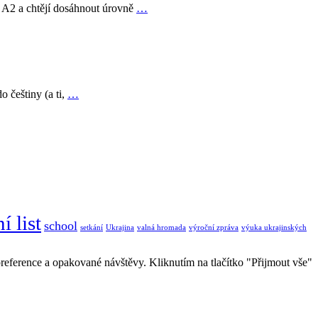
i A2 a chtějí dosáhnout úrovně
…
o češtiny (a ti,
…
í list
school
setkání
Ukrajina
valná hromada
výroční zpráva
výuka ukrajinských
eference a opakované návštěvy. Kliknutím na tlačítko "Přijmout vše"