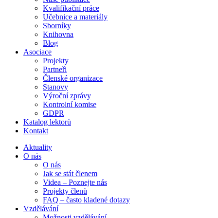
Kvalifikační práce
Učebnice a materiály
Sborníky
Knihovna
Blog
Asociace
Projekty
Partneři
Členské organizace
Stanovy
Výroční zprávy
Kontrolní komise
GDPR
Katalog lektorů
Kontakt
Aktuality
O nás
O nás
Jak se stát členem
Videa – Poznejte nás
Projekty členů
FAQ – často kladené dotazy
Vzdělávání
Možnosti vzdělávání