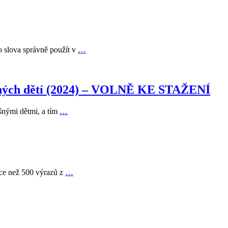
to slova správně použít v
…
dlišných dětí (2024) – VOLNĚ KE STAŽENÍ
išnými dětmi, a tím
…
více než 500 výrazů z
…