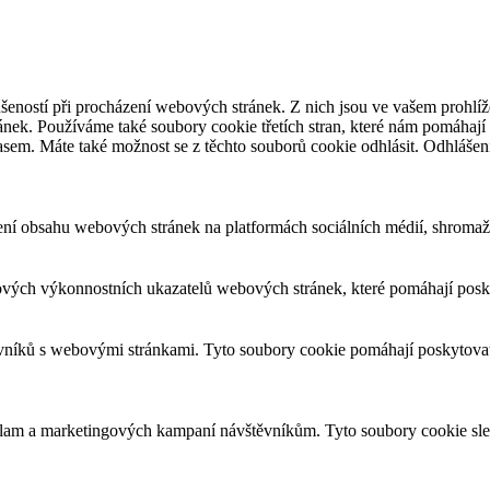
šeností při procházení webových stránek. Z nich jsou ve vašem prohlíže
nek. Používáme také soubory cookie třetích stran, které nám pomáhají 
asem. Máte také možnost se z těchto souborů cookie odhlásit. Odhlášen
ení obsahu webových stránek na platformách sociálních médií, shromažď
ových výkonnostních ukazatelů webových stránek, které pomáhají posky
ěvníků s webovými stránkami. Tyto soubory cookie pomáhají poskytovat
eklam a marketingových kampaní návštěvníkům. Tyto soubory cookie sl