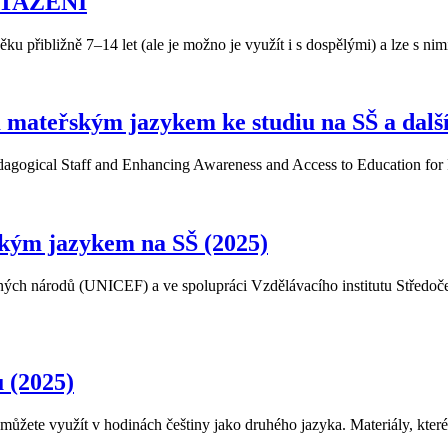
 STAŽENÍ
ku přibližně 7–14 let (ale je možno je využít i s dospělými) a lze s ni
m mateřským jazykem ke studiu na SŠ a dalš
dagogical Staff and Enhancing Awareness and Access to Education for
kým jazykem na SŠ (2025)
ých národů (UNICEF) a ve spolupráci Vzdělávacího institutu Středočes
u (2025)
é můžete využít v hodinách češtiny jako druhého jazyka. Materiály, kter