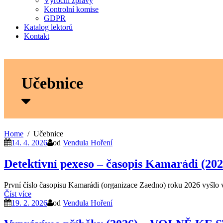
Výroční zprávy
Kontrolní komise
GDPR
Katalog lektorů
Kontakt
Učebnice
Home
Učebnice
14. 4. 2026
od
Vendula Hoření
Detektivní pexeso – časopis Kamarádi (202
První číslo časopisu Kamarádi (organizace Zaedno) roku 2026 vyšlo v 
Číst více
19. 2. 2026
od
Vendula Hoření