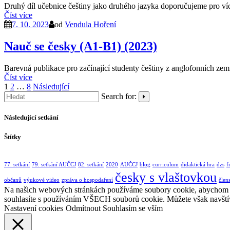
Druhý díl učebnice češtiny jako druhého jazyka doporučujeme pro víc
Číst více
7. 10. 2023
od
Vendula Hoření
Nauč se česky (A1-B1) (2023)
Barevná publikace pro začínající studenty češtiny z anglofonních zemí.
Číst více
Stránkování
1
2
…
8
Následující
Search for:
příspěvků
Následující setkání
Štítky
77. setkání
79. setkání AUČCJ
82. setkání
2020
AUČCJ
blog
curriculum
didaktická hra
dzs
f
česky s vlaštovkou
občanů
výukové video
zpráva o hospodaření
člen
Na našich webových stránkách používáme soubory cookie, abychom vám
souhlasíte s používáním VŠECH souborů cookie. Můžete však navštív
Nastavení cookies
Odmítnout
Souhlasím se vším