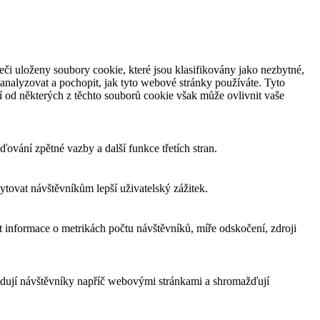
či uloženy soubory cookie, které jsou klasifikovány jako nezbytné,
analyzovat a pochopit, jak tyto webové stránky používáte. Tyto
í od některých z těchto souborů cookie však může ovlivnit vaše
ování zpětné vazby a další funkce třetích stran.
tovat návštěvníkům lepší uživatelský zážitek.
 informace o metrikách počtu návštěvníků, míře odskočení, zdroji
edují návštěvníky napříč webovými stránkami a shromažďují