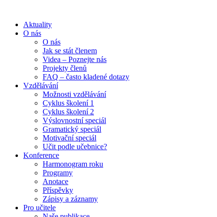
Aktuality
O nás
O nás
Jak se stát členem
Videa – Poznejte nás
Projekty členů
FAQ – často kladené dotazy
Vzdělávání
Možnosti vzdělávání
Cyklus školení 1
Cyklus školení 2
Výslovnostní speciál
Gramatický speciál
Motivační speciál
Učit podle učebnice?
Konference
Harmonogram roku
Programy
Anotace
Příspěvky
Zápisy a záznamy
Pro učitele
Naše publikace