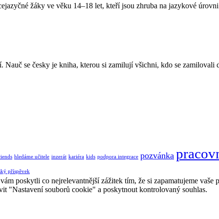
ejazyčné žáky ve věku 14–18 let, kteří jsou zhruba na jazykové úrovn
 Nauč se česky je kniha, kterou si zamilují všichni, kdo se zamilovali d
pracovn
pozvánka
riends
hledáme učitele
inzerát
kariéra
kids
podpora integrace
ský příspěvek
 poskytli co nejrelevantnější zážitek tím, že si zapamatujeme vaše pr
it "Nastavení souborů cookie" a poskytnout kontrolovaný souhlas.