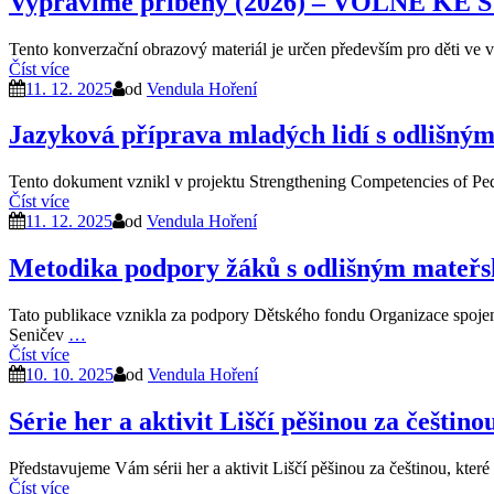
Vyprávíme příběhy (2026) – VOLNĚ KE
Tento konverzační obrazový materiál je určen především pro děti ve vě
Číst více
11. 12. 2025
od
Vendula Hoření
Jazyková příprava mladých lidí s odlišný
Tento dokument vznikl v projektu Strengthening Competencies of Pe
Číst více
11. 12. 2025
od
Vendula Hoření
Metodika podpory žáků s odlišným mateřs
Tato publikace vznikla za podpory Dětského fondu Organizace spojen
Seničev
…
Číst více
10. 10. 2025
od
Vendula Hoření
Série her a aktivit Liščí pěšinou za češtino
Představujeme Vám sérii her a aktivit Liščí pěšinou za češtinou, kter
Číst více