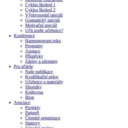
Cyklus školení 1
Cyklus školení 2
Výslovnostní speciál
Gramatický speciál
Motivační speciál
Učit podle učebnice?
Konference
Harmonogram roku
Programy
Anotace
Příspěvky
Zápisy a záznamy
Pro učitele
Naše publikace
Kvalifikační práce
Učebnice a materiály
Sborníky
Knihovna
Blog
Asociace
Projekty
Partneři
Členské organizace
Stanovy