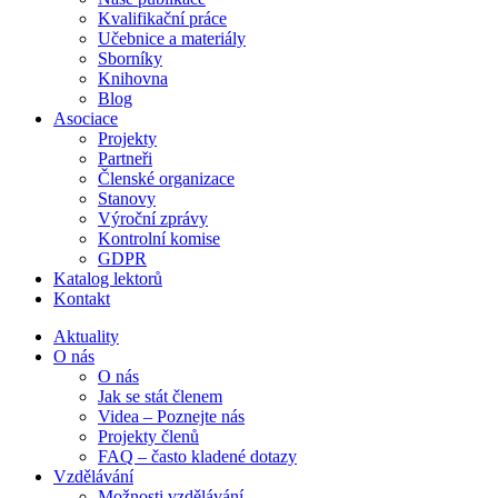
Kvalifikační práce
Učebnice a materiály
Sborníky
Knihovna
Blog
Asociace
Projekty
Partneři
Členské organizace
Stanovy
Výroční zprávy
Kontrolní komise
GDPR
Katalog lektorů
Kontakt
Aktuality
O nás
O nás
Jak se stát členem
Videa – Poznejte nás
Projekty členů
FAQ – často kladené dotazy
Vzdělávání
Možnosti vzdělávání