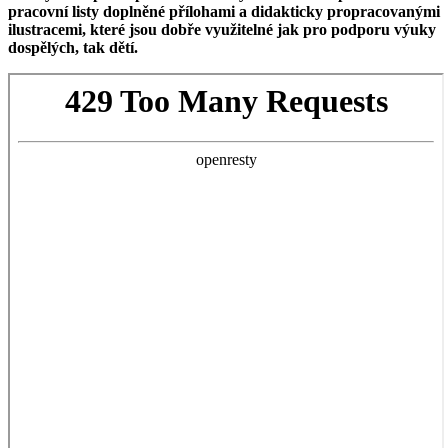
pracovní listy doplněné přílohami a didakticky propracovanými
ilustracemi, které jsou dobře využitelné jak pro podporu výuky
dospělých, tak dětí.
Skip
to
PDF
content