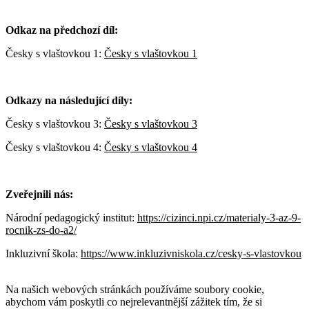
Odkaz na předchozí díl:
Česky s vlaštovkou 1:
Česky s vlaštovkou 1
Odkazy na následující díly:
Česky s vlaštovkou 3:
Česky s vlaštovkou 3
Česky s vlaštovkou 4:
Česky s vlaštovkou 4
Zveřejnili nás:
Národní pedagogický institut:
https://cizinci.npi.cz/materialy-3-az-9-
rocnik-zs-do-a2/
Inkluzivní škola:
https://www.inkluzivniskola.cz/cesky-s-vlastovkou
Na našich webových stránkách používáme soubory cookie,
abychom vám poskytli co nejrelevantnější zážitek tím, že si