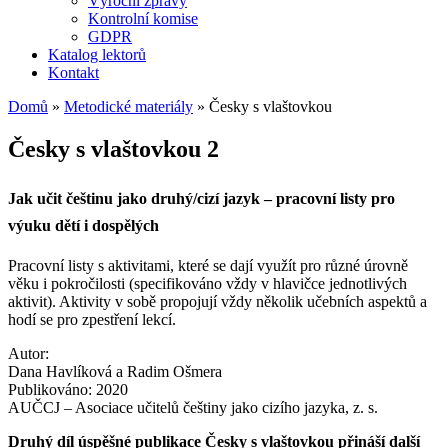
Výroční zprávy
Kontrolní komise
GDPR
Katalog lektorů
Kontakt
Domů
»
Metodické materiály
»
Česky s vlaštovkou
Česky s vlaštovkou 2
Jak učit češtinu jako druhý/cizí jazyk – pracovní listy pro
výuku dětí i dospělých
Pracovní listy s aktivitami, které se dají využít pro různé úrovně
věku i pokročilosti (specifikováno vždy v hlavičce jednotlivých
aktivit). Aktivity v sobě propojují vždy několik učebních aspektů a
hodí se pro zpestření lekcí.
Autor:
Dana Havlíková a Radim Ošmera
Publikováno: 2020
AUČCJ – Asociace učitelů češtiny jako cizího jazyka, z. s.
Druhý díl úspěšné publikace Česky s vlaštovkou přináší další