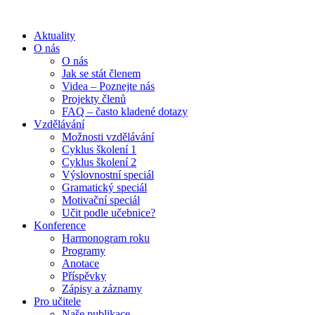
Aktuality
O nás
O nás
Jak se stát členem
Videa – Poznejte nás
Projekty členů
FAQ – často kladené dotazy
Vzdělávání
Možnosti vzdělávání
Cyklus školení 1
Cyklus školení 2
Výslovnostní speciál
Gramatický speciál
Motivační speciál
Učit podle učebnice?
Konference
Harmonogram roku
Programy
Anotace
Příspěvky
Zápisy a záznamy
Pro učitele
Naše publikace