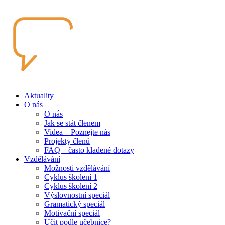
Aktuality
O nás
O nás
Jak se stát členem
Videa – Poznejte nás
Projekty členů
FAQ – často kladené dotazy
Vzdělávání
Možnosti vzdělávání
Cyklus školení 1
Cyklus školení 2
Výslovnostní speciál
Gramatický speciál
Motivační speciál
Učit podle učebnice?