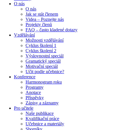
O nás
O nás
Jak se stát členem
Videa – Poznejte nás
Projekty členů
FAQ – často kladené dotazy
Vzdělávání
Možnosti vzdělávání
Cyklus školení 1
Cyklus školení 2
Výslovnostní speciál
Gramatický speciál
Motivační speciál
Učit podle učebnice?
Konference
Harmonogram roku
Programy
Anotace
Příspěvky
Zápisy a záznamy
Pro učitele
Naše publikace
Kvalifikační práce
Učebnice a materiály
Sborníky