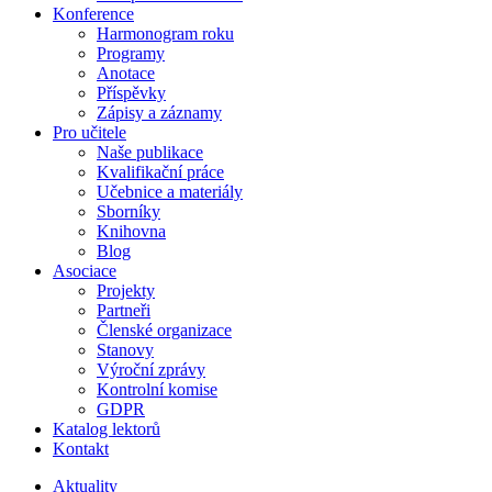
Konference
Harmonogram roku
Programy
Anotace
Příspěvky
Zápisy a záznamy
Pro učitele
Naše publikace
Kvalifikační práce
Učebnice a materiály
Sborníky
Knihovna
Blog
Asociace
Projekty
Partneři
Členské organizace
Stanovy
Výroční zprávy
Kontrolní komise
GDPR
Katalog lektorů
Kontakt
Aktuality