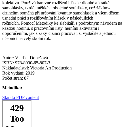
kolektivu. Používá barevné rozlišení hlásek: dlouhé a krátké
samohlásky, tvrdé, měkké a obojetné souhlásky, což žákům-
cizincům pomáhá při určování kvantity samohlásek a všem dětem
usnadní práci s rozlišováním hlásek v následujících
ročnících. Pomocí Metodiky ke slabikáři s podrobným návodem na
každou hodinu, s pracovními listy, herními aktivitami i
doporučeními, jak s žáky-cizinci pracovat, si vystačíte s jedinou
učebnicí na celý školní rok.
Autor: Vlaďka Dobešová
ISBN: 978-8090-65-807-3
Nakladatelství: Victoria Art Production
Rok vydání: 2019
Počet stran: 87
Metodika:
Skip to PDF content