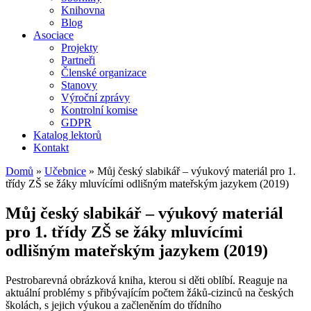
Knihovna
Blog
Asociace
Projekty
Partneři
Členské organizace
Stanovy
Výroční zprávy
Kontrolní komise
GDPR
Katalog lektorů
Kontakt
Domů
»
Učebnice
»
Můj český slabikář – výukový materiál pro 1.
třídy ZŠ se žáky mluvícími odlišným mateřským jazykem (2019)
Můj český slabikář – výukový materiál
pro 1. třídy ZŠ se žáky mluvícími
odlišným mateřským jazykem (2019)
Pestrobarevná obrázková kniha, kterou si děti oblíbí. Reaguje na
aktuální problémy s přibývajícím počtem žáků-cizinců na českých
školách, s jejich výukou a začleněním do třídního