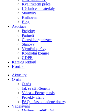
Kvalifikační práce
Učebnice a materiály
Sborníky
Knihovna
Blog
Asociace
Projekty
Partneři
Členské organizace
Stanovy
Výroční zprávy
Kontrolní komise
GDPR
Katalog lektorů
Kontakt
Aktuality
O nás
O nás
Jak se stát členem
Videa – Poznejte nás
Projekty členů
FAQ – často kladené dotazy
Vzdělávání
Možnosti vzdělávání