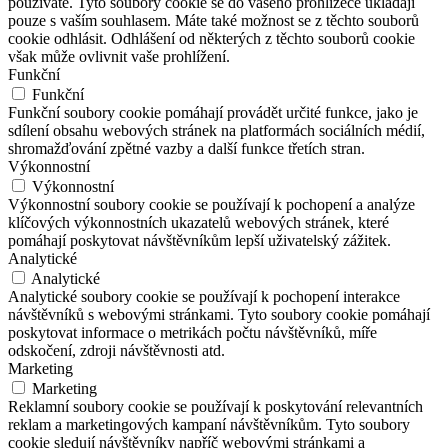
používáte. Tyto soubory cookie se do vašeho prohlížeče ukládají
pouze s vaším souhlasem. Máte také možnost se z těchto souborů
cookie odhlásit. Odhlášení od některých z těchto souborů cookie
však může ovlivnit vaše prohlížení.
Funkční
Funkční
Funkční soubory cookie pomáhají provádět určité funkce, jako je
sdílení obsahu webových stránek na platformách sociálních médií,
shromažďování zpětné vazby a další funkce třetích stran.
Výkonnostní
Výkonnostní
Výkonnostní soubory cookie se používají k pochopení a analýze
klíčových výkonnostních ukazatelů webových stránek, které
pomáhají poskytovat návštěvníkům lepší uživatelský zážitek.
Analytické
Analytické
Analytické soubory cookie se používají k pochopení interakce
návštěvníků s webovými stránkami. Tyto soubory cookie pomáhají
poskytovat informace o metrikách počtu návštěvníků, míře
odskočení, zdroji návštěvnosti atd.
Marketing
Marketing
Reklamní soubory cookie se používají k poskytování relevantních
reklam a marketingových kampaní návštěvníkům. Tyto soubory
cookie sledují návštěvníky napříč webovými stránkami a