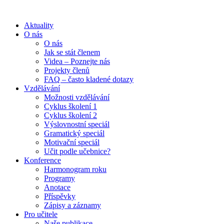
Aktuality
O nás
O nás
Jak se stát členem
Videa – Poznejte nás
Projekty členů
FAQ – často kladené dotazy
Vzdělávání
Možnosti vzdělávání
Cyklus školení 1
Cyklus školení 2
Výslovnostní speciál
Gramatický speciál
Motivační speciál
Učit podle učebnice?
Konference
Harmonogram roku
Programy
Anotace
Příspěvky
Zápisy a záznamy
Pro učitele
Naše publikace