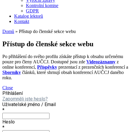
Výroční zprávy
Kontrolní komise
GDPR
Katalog lektorů
Kontakt
Domů
»
Přístup do členské sekce webu
Přístup do členské sekce webu
Po přihlášení do svého profilu získáte přístup k obsahu určenému
pouze pro členy AUČCJ. Dostupné jsou zde
Videozáznamy
z
online konferencí,
Příspěvky
prezentací z prezenčních konferencí a
Sborníky
článků, které shrnují obsah konferencí AUČCJ daného
roku.
Close
Přihlášení
Zapomněli jste heslo?
Uživatelské jméno / Email
*
Heslo
*