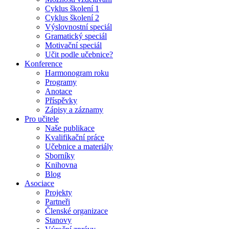
Cyklus školení 1
Cyklus školení 2
Výslovnostní speciál
Gramatický speciál
Motivační speciál
Učit podle učebnice?
Konference
Harmonogram roku
Programy
Anotace
Příspěvky
Zápisy a záznamy
Pro učitele
Naše publikace
Kvalifikační práce
Učebnice a materiály
Sborníky
Knihovna
Blog
Asociace
Projekty
Partneři
Členské organizace
Stanovy