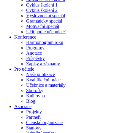
Cyklus školení 1
Cyklus školení 2
Výslovnostní speciál
Gramatický speciál
Motivační speciál
Učit podle učebnice?
Konference
Harmonogram roku
Programy
Anotace
Příspěvky
Zápisy a záznamy
Pro učitele
Naše publikace
Kvalifikační práce
Učebnice a materiály
Sborníky
Knihovna
Blog
Asociace
Projekty
Partneři
Členské organizace
Stanovy