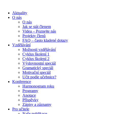
Aktuality
O nás
O nás
Jak se stát členem
Videa – Poznejte nás
Projekty členů
FAQ – často kladené dotazy
Vzdělávání
Možnosti vzdělávání
Cyklus školení 1
Cyklus školení 2
Výslovnostní speciál
Gramatický speciál
Motivační speciál
Učit podle učebnice?
Konference
Harmonogram roku
Programy
Anotace
Příspěvky
Zápisy a záznamy
Pro učitele
Naše publikace