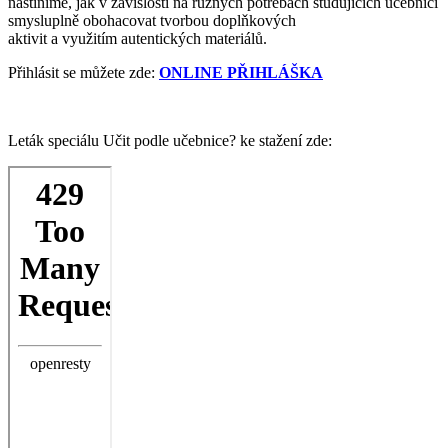
nastíníme, jak v závislosti na různých potřebách studujících učebnici
smysluplně obohacovat tvorbou doplňkových
aktivit a využitím autentických materiálů.
Přihlásit se můžete zde:
ONLINE PŘIHLÁŠKA
Leták speciálu Učit podle učebnice? ke stažení zde:
Skip
to
PDF
content