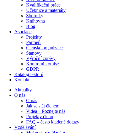
Kvalifikační práce
Učebnice a materiály
Sborníky
Knihovna
Blog
Asociace
Projekty
Partneři
Členské organizace
Stanovy
Výroční zprávy
Kontrolní komise
GDPR
Katalog lektorů
Kontakt
Aktuality
O nás
O nás
Jak se stát členem
Videa – Poznejte nás
Projekty členů
FAQ – často kladené dotazy
Vzdělávání
Možnosti vzdělávání