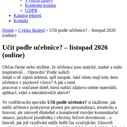
Výroční zprávy
Kontrolní komise
GDPR
Katalog lektorů
Kontakt
Domů
»
Cyklus školení
»
Učit podle učebnice? – listopad 2026
(online)
Učit podle učebnice? – listopad 2026
(online)
Občas čteme nebo slyšíme, že učebnice jsou statické, nudné a málo
inspirativní… Opravdu? Podle našich
údajů o ně zájem neklesá, spíš naopak. Jaké místo mají tedy dnes
učebnice v jazykové výuce? A jak s nimi
pracovat v současné době, která nabízí záplavu online materiálů,
aplikací, videí a interaktivních aktivit?
Ve vzdělávacím speciálu
Učit podle učebnice?
si ukážeme, jak
může učebnice poskytovat prostor pro personalizaci, kreativitu a
hravost, ale zároveň důsledně a komplexně rozvíjet komunikační
situace, jazykové prostředky i všechny řečové dovednosti – a
hlavně, jak její využívání může šetřit čas vyučujícím. Zároveň