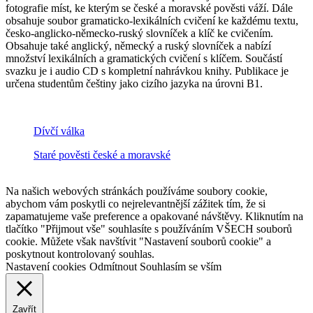
fotografie míst, ke kterým se české a moravské pověsti váží. Dále
obsahuje soubor gramaticko-lexikálních cvičení ke každému textu,
česko-anglicko-německo-ruský slovníček a klíč ke cvičením.
Obsahuje také anglický, německý a ruský slovníček a nabízí
množství lexikálních a gramatických cvičení s klíčem. Součástí
svazku je i audio CD s kompletní nahrávkou knihy. Publikace je
určena studentům češtiny jako cizího jazyka na úrovni B1.
Dívčí válka
Staré pověsti české a moravské
Na našich webových stránkách používáme soubory cookie,
abychom vám poskytli co nejrelevantnější zážitek tím, že si
zapamatujeme vaše preference a opakované návštěvy. Kliknutím na
tlačítko "Přijmout vše" souhlasíte s používáním VŠECH souborů
cookie. Můžete však navštívit "Nastavení souborů cookie" a
poskytnout kontrolovaný souhlas.
Nastavení cookies
Odmítnout
Souhlasím se vším
Zavřít