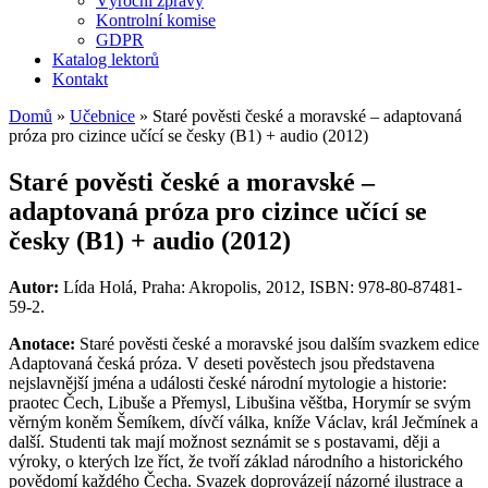
Výroční zprávy
Kontrolní komise
GDPR
Katalog lektorů
Kontakt
Domů
»
Učebnice
»
Staré pověsti české a moravské – adaptovaná
próza pro cizince učící se česky (B1) + audio (2012)
Staré pověsti české a moravské –
adaptovaná próza pro cizince učící se
česky (B1) + audio (2012)
Autor:
Lída Holá, Praha: Akropolis, 2012, ISBN: 978-80-87481-
59-2.
Anotace:
Staré pověsti české a moravské jsou dalším svazkem edice
Adaptovaná česká próza. V deseti pověstech jsou představena
nejslavnější jména a události české národní mytologie a historie:
praotec Čech, Libuše a Přemysl, Libušina věštba, Horymír se svým
věrným koněm Šemíkem, dívčí válka, kníže Václav, král Ječmínek a
další. Studenti tak mají možnost seznámit se s postavami, ději a
výroky, o kterých lze říct, že tvoří základ národního a historického
povědomí každého Čecha. Svazek doprovázejí názorné ilustrace a