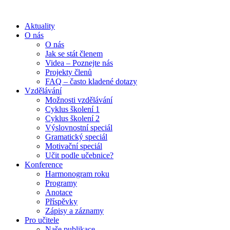
Aktuality
O nás
O nás
Jak se stát členem
Videa – Poznejte nás
Projekty členů
FAQ – často kladené dotazy
Vzdělávání
Možnosti vzdělávání
Cyklus školení 1
Cyklus školení 2
Výslovnostní speciál
Gramatický speciál
Motivační speciál
Učit podle učebnice?
Konference
Harmonogram roku
Programy
Anotace
Příspěvky
Zápisy a záznamy
Pro učitele
Naše publikace