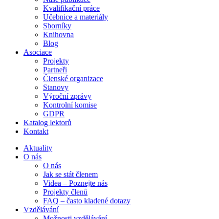
Kvalifikační práce
Učebnice a materiály
Sborníky
Knihovna
Blog
Asociace
Projekty
Partneři
Členské organizace
Stanovy
Výroční zprávy
Kontrolní komise
GDPR
Katalog lektorů
Kontakt
Aktuality
O nás
O nás
Jak se stát členem
Videa – Poznejte nás
Projekty členů
FAQ – často kladené dotazy
Vzdělávání
Možnosti vzdělávání