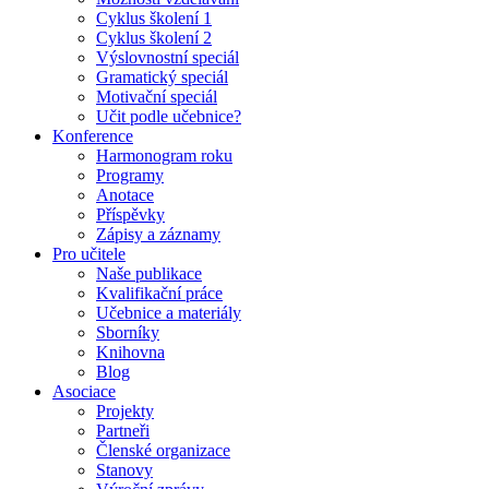
Cyklus školení 1
Cyklus školení 2
Výslovnostní speciál
Gramatický speciál
Motivační speciál
Učit podle učebnice?
Konference
Harmonogram roku
Programy
Anotace
Příspěvky
Zápisy a záznamy
Pro učitele
Naše publikace
Kvalifikační práce
Učebnice a materiály
Sborníky
Knihovna
Blog
Asociace
Projekty
Partneři
Členské organizace
Stanovy